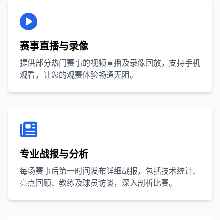
赛事直播与录像
提供部分热门赛事的视频直播及录像回放，支持手机
观看，让您的观赛体验畅通无阻。
专业战报与分析
每场赛事后第一时间发布详细战报，包括技术统计、
亮点回顾、教练及球员访谈，深入剖析比赛。