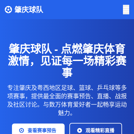
肇庆球队
肇庆球队 - 点燃肇庆体育
激情，见证每一场精彩赛
事
专注肇庆及粤西地区足球、篮球、乒乓球等多
项赛事，提供最全面的赛事预告、直播、战报
及社区讨论。与数万体育爱好者一起畅享运动
魅力。
查看赛事预告
观看精彩直播