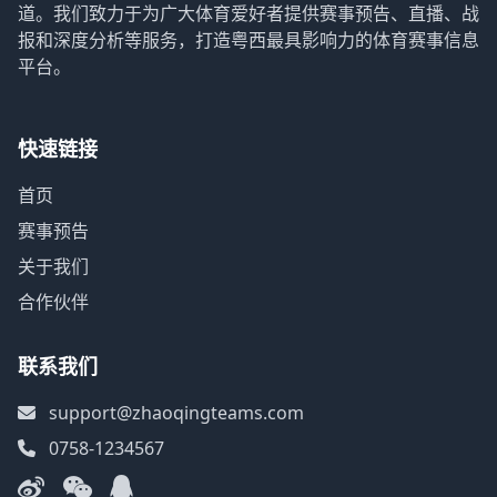
道。我们致力于为广大体育爱好者提供赛事预告、直播、战
报和深度分析等服务，打造粤西最具影响力的体育赛事信息
平台。
快速链接
首页
赛事预告
关于我们
合作伙伴
联系我们
support@zhaoqingteams.com
0758-1234567