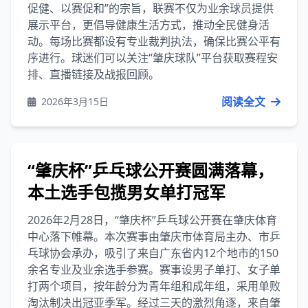
促健、以赛促和”的宗旨，联赛不仅为业余球员提供
展示平台，更倡导健康生活方式，推动全民健身活
动。每场比赛都设有专业裁判执法，确保比赛公平有
序进行。球迷们可以关注“肇庆球队”平台获取赛程安
排、直播链接及战报回顾。
阅读全文
2026年3月15日
“肇庆杯”乒乓球公开赛圆满落幕，
本土选手包揽男女单打冠军
2026年2月28日，“肇庆杯”乒乓球公开赛在肇庆体育
中心落下帷幕。本次赛事由肇庆市体育局主办、市乒
乓球协会承办，吸引了来自广东省内12个地市的150
余名专业及业余选手参赛。赛事设男子单打、女子单
打两个项目，按年龄分为青年组和成年组，采用单败
淘汰制决出冠亚季军。经过三天的激烈角逐，来自肇