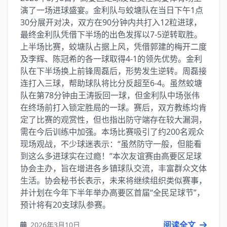
演了一场进球盛宴。金利队与蛟塘队在当日下午1点
30分展开对决，双方在90分钟内共打入12粒进球，
最终金利队凭借下半场的出色发挥以7-5逆转取胜。
上半场比赛，蛟塘队占据上风，凭借郭建的梅开二度
及李辉、陈冠希的各一球取得4-1的领先优势。金利
队在下半场换上前锋周磊后，形势发生逆转。周磊接
连打入三球，帮助球队将比分反超至6-4。虽然蛟塘
队在第78分钟由王涛扳回一球，但金利队中场张伟
在终场前打入锁定胜局的一球。赛后，双方教练均肯
定了比赛的观赏性，但也指出防守端存在较大漏洞，
需在今后训练中加强。本场比赛吸引了约200名观众
现场观战，不少球迷表示：“虽然防守一般，但能看
到这么多进球实在过瘾！”本次友谊赛由高要区足球
协会主办，旨在增进各乡镇球队交流，丰富群众文体
生活。协会秘书长表示，未来将继续组织类似赛事，
并计划在今年下半年举办高要区首届“全民足球节”，
预计将有20支球队参赛。
阅读全文
2026年3月10日