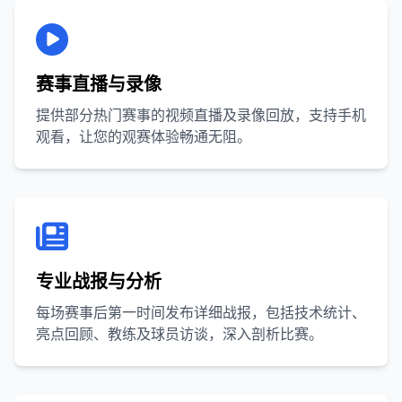
赛事直播与录像
提供部分热门赛事的视频直播及录像回放，支持手机
观看，让您的观赛体验畅通无阻。
专业战报与分析
每场赛事后第一时间发布详细战报，包括技术统计、
亮点回顾、教练及球员访谈，深入剖析比赛。