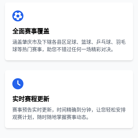
全面赛事覆盖
涵盖肇庆市及下辖各县区足球、篮球、乒乓球、羽毛
球等热门赛事，助您不错过任何一场精彩对决。
实时赛程更新
赛事预告实时更新，时间精确到分钟，让您轻松安排
观赛计划，随时随地掌握赛事动态。