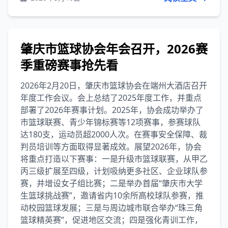
肇庆市篮球协会年会召开，2026赛
季重磅赛事抢先看
2026年2月20日，肇庆市篮球协会在端州大酒店召开
年度工作会议。会上总结了2025年度工作，并重点
部署了2026年赛事计划。2025年，协会成功举办了
市篮球联赛、青少年锦标赛等12项赛事，参赛球队
达180支，运动员超2000人次。在赛事安全保障、裁
判员培训等方面取得显著成效。展望2026年，协会
将重点打造以下赛事：一是升级市篮球联赛，从甲乙
丙三级扩展至四级，计划吸纳更多社区、企业球队参
赛，并增设女子组比赛；二是举办首届“肇庆市大学
生篮球挑战赛”，邀请省内10余所高校球队参赛，推
动校园篮球发展；三是与周边城市联合举办“珠三角
篮球精英赛”，促进地区交流；四是强化青训工作，