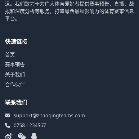
道。我们致力于为广大体育爱好者提供赛事预告、直播、战
报和深度分析等服务，打造粤西最具影响力的体育赛事信息
平台。
快速链接
首页
赛事预告
关于我们
合作伙伴
联系我们
support@zhaoqingteams.com
0758-1234567