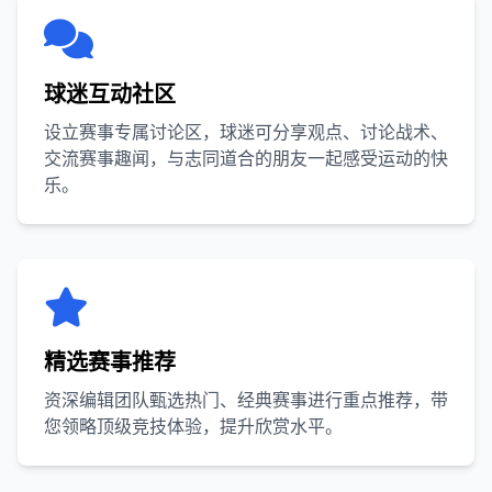
球迷互动社区
设立赛事专属讨论区，球迷可分享观点、讨论战术、
交流赛事趣闻，与志同道合的朋友一起感受运动的快
乐。
精选赛事推荐
资深编辑团队甄选热门、经典赛事进行重点推荐，带
您领略顶级竞技体验，提升欣赏水平。