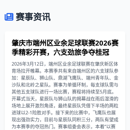
赛事资讯
肇庆市端州区业余足球联赛2026赛
季精彩开赛，六支劲旅争夺桂冠
2026年3月12日，端州区业余足球联赛在肇庆新区体
育场拉开帷幕。本赛季共有来自端州区的六支球队参
加：星辰队、狮山队、鼎湖飞鹰队、端州青年队、金
沙队和北岭之星队。赛事为单循环制，每支球队需与
其他五支球队进行一场比赛，赛程将持续至5月底。
开幕式当天，星辰队与狮山队的揭幕战在雨后湿滑的
场地上展开激烈角逐，最终星辰队凭借下半场的两粒
进球以2-1险胜对手。接下来的比赛中，飞鹰队也展
现出强劲实力，目前与星辰队同积三分，两队有望成
为本赛季的夺冠热门。赛事组委会表示，本着“以赛