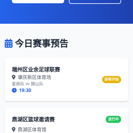
今日赛事预告
端州区业余足球联赛
肇庆新区体育场
即将开始
星辰队 vs 狮山队
19:30
鼎湖区篮球邀请赛
进行中
鼎湖区体育馆