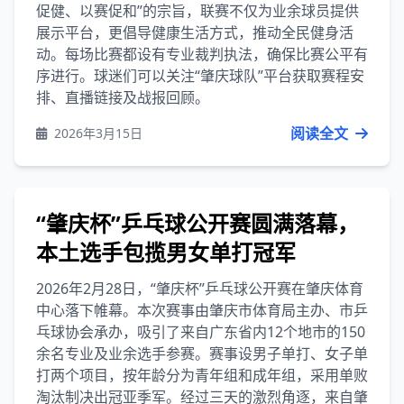
促健、以赛促和”的宗旨，联赛不仅为业余球员提供
展示平台，更倡导健康生活方式，推动全民健身活
动。每场比赛都设有专业裁判执法，确保比赛公平有
序进行。球迷们可以关注“肇庆球队”平台获取赛程安
排、直播链接及战报回顾。
阅读全文
2026年3月15日
“肇庆杯”乒乓球公开赛圆满落幕，
本土选手包揽男女单打冠军
2026年2月28日，“肇庆杯”乒乓球公开赛在肇庆体育
中心落下帷幕。本次赛事由肇庆市体育局主办、市乒
乓球协会承办，吸引了来自广东省内12个地市的150
余名专业及业余选手参赛。赛事设男子单打、女子单
打两个项目，按年龄分为青年组和成年组，采用单败
淘汰制决出冠亚季军。经过三天的激烈角逐，来自肇