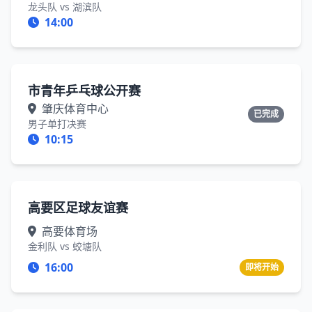
龙头队 vs 湖滨队
14:00
市青年乒乓球公开赛
肇庆体育中心
已完成
男子单打决赛
10:15
高要区足球友谊赛
高要体育场
金利队 vs 蛟塘队
16:00
即将开始