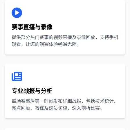
赛事直播与录像
提供部分热门赛事的视频直播及录像回放，支持手机
观看，让您的观赛体验畅通无阻。
专业战报与分析
每场赛事后第一时间发布详细战报，包括技术统计、
亮点回顾、教练及球员访谈，深入剖析比赛。