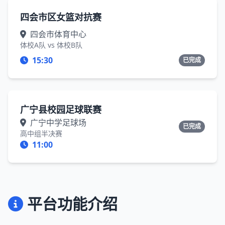
四会市区女篮对抗赛
四会市体育中心
体校A队 vs 体校B队
15:30
已完成
广宁县校园足球联赛
广宁中学足球场
已完成
高中组半决赛
11:00
平台功能介绍