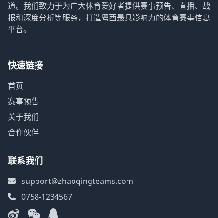
道。我们致力于为广大体育爱好者提供赛事预告、直播、战
报和深度分析等服务，打造粤西最具影响力的体育赛事信息
平台。
快速链接
首页
赛事预告
关于我们
合作伙伴
联系我们
support@zhaoqingteams.com
0758-1234567