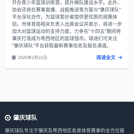
开办青少年篮球训练营，提升梯队建设水平。此外，
协会还将在赛事直播、战报推送等方面与“肇庆球队”
平台深化合作，为篮球爱好者提供更优质的观赛体
验。市体育局相关负责人出席会议并表示，将进一步
加大对篮球运动的支持力度，力争在“十四五”期间将
肇庆打造成为粤西地区的篮球强市。球迷们可关注
“肇庆球队”平台获取最新赛事信息及报名通道。
阅读全文
2026年2月22日
肇庆球队
肇庆球队专注于肇庆及粤西地区各类体育赛事的全方位报