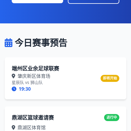
今日赛事预告
端州区业余足球联赛
肇庆新区体育场
即将开始
星辰队 vs 狮山队
19:30
鼎湖区篮球邀请赛
进行中
鼎湖区体育馆