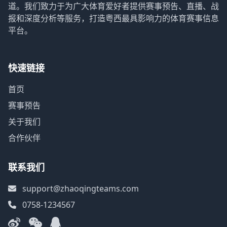
道。我们致力于为广大体育爱好者提供赛事预告、直播、战
报和深度分析等服务，打造粤西最具影响力的体育赛事信息
平台。
快速链接
首页
赛事预告
关于我们
合作伙伴
联系我们
support@zhaoqingteams.com
0758-1234567