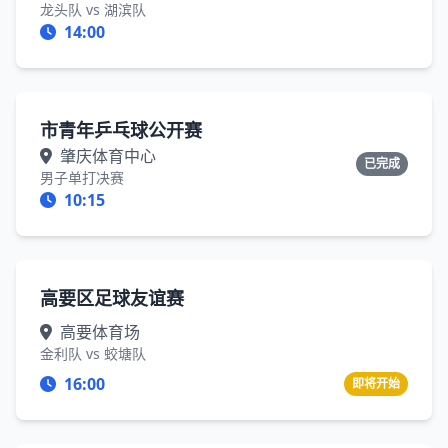
龙头队 vs 湖滨队
14:00
市青年乒乓球公开赛
肇庆体育中心
已完成
男子单打决赛
10:15
高要区足球友谊赛
高要体育场
金利队 vs 蛟塘队
16:00
即将开始