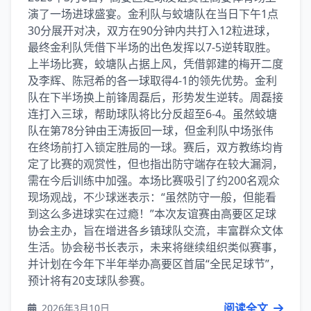
演了一场进球盛宴。金利队与蛟塘队在当日下午1点
30分展开对决，双方在90分钟内共打入12粒进球，
最终金利队凭借下半场的出色发挥以7-5逆转取胜。
上半场比赛，蛟塘队占据上风，凭借郭建的梅开二度
及李辉、陈冠希的各一球取得4-1的领先优势。金利
队在下半场换上前锋周磊后，形势发生逆转。周磊接
连打入三球，帮助球队将比分反超至6-4。虽然蛟塘
队在第78分钟由王涛扳回一球，但金利队中场张伟
在终场前打入锁定胜局的一球。赛后，双方教练均肯
定了比赛的观赏性，但也指出防守端存在较大漏洞，
需在今后训练中加强。本场比赛吸引了约200名观众
现场观战，不少球迷表示：“虽然防守一般，但能看
到这么多进球实在过瘾！”本次友谊赛由高要区足球
协会主办，旨在增进各乡镇球队交流，丰富群众文体
生活。协会秘书长表示，未来将继续组织类似赛事，
并计划在今年下半年举办高要区首届“全民足球节”，
预计将有20支球队参赛。
阅读全文
2026年3月10日