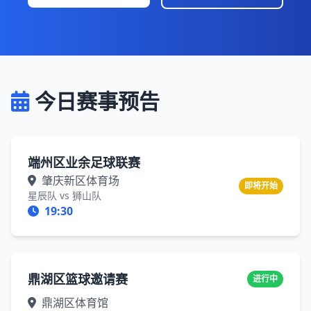
今日赛事预告
端州区业余足球联赛
肇庆新区体育场
即将开始
星辰队 vs 狮山队
19:30
鼎湖区篮球邀请赛
进行中
鼎湖区体育馆