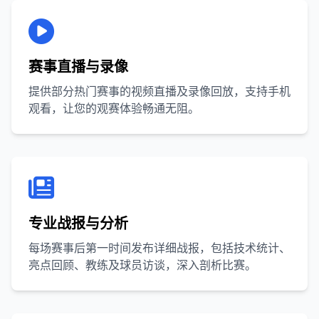
赛事直播与录像
提供部分热门赛事的视频直播及录像回放，支持手机
观看，让您的观赛体验畅通无阻。
专业战报与分析
每场赛事后第一时间发布详细战报，包括技术统计、
亮点回顾、教练及球员访谈，深入剖析比赛。