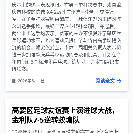
庆本土的选手表现抢眼。在男子单打决赛中，来自肇
庆市体校的陈伟以4-2战胜广州选手李明，夺得冠
军。女子单打决赛则由肇庆乒乓球俱乐部的王婷对阵
深圳选手张欣，最终王婷以4-1轻松取胜。夺冠后，
两位本土选手均表示，赛事的举办不仅提升了肇庆乒
乓球运动水平，也为运动员提供了与省内高手切磋交
流的机会。颁奖仪式上，市体育局相关负责人表示将
进一步加强肇庆乒乓球运动的普及和提高，计划在今
年内新建3个标准化乒乓球训练基地，并定期组织市
级联赛。
阅读全文
2026年3月1日
高要区足球友谊赛上演进球大战，
金利队7-5逆转蛟塘队
2026年3月8日，高要区足球友谊赛在高要体育场上