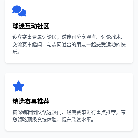
球迷互动社区
设立赛事专属讨论区，球迷可分享观点、讨论战术、
交流赛事趣闻，与志同道合的朋友一起感受运动的快
乐。
精选赛事推荐
资深编辑团队甄选热门、经典赛事进行重点推荐，带
您领略顶级竞技体验，提升欣赏水平。