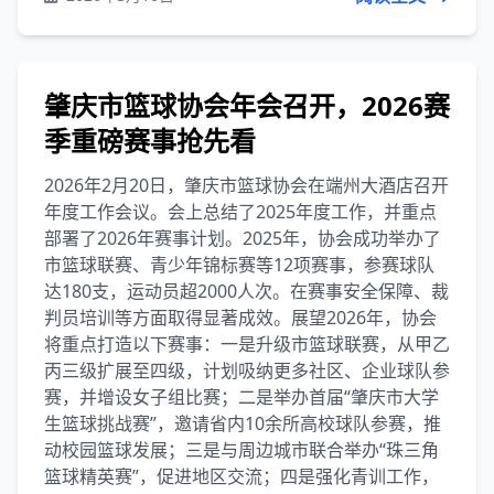
肇庆市篮球协会年会召开，2026赛
季重磅赛事抢先看
2026年2月20日，肇庆市篮球协会在端州大酒店召开
年度工作会议。会上总结了2025年度工作，并重点
部署了2026年赛事计划。2025年，协会成功举办了
市篮球联赛、青少年锦标赛等12项赛事，参赛球队
达180支，运动员超2000人次。在赛事安全保障、裁
判员培训等方面取得显著成效。展望2026年，协会
将重点打造以下赛事：一是升级市篮球联赛，从甲乙
丙三级扩展至四级，计划吸纳更多社区、企业球队参
赛，并增设女子组比赛；二是举办首届“肇庆市大学
生篮球挑战赛”，邀请省内10余所高校球队参赛，推
动校园篮球发展；三是与周边城市联合举办“珠三角
篮球精英赛”，促进地区交流；四是强化青训工作，