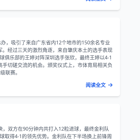
办，吸引了来自广东省内12个地市的150余名专业
军。经过三天的激烈角逐，来自肇庆本土的选手表现
球俱乐部的王婷对阵深圳选手张欣，最终王婷以4-1
高手切磋交流的机会。颁奖仪式上，市体育局相关负
市级联赛。
阅读全文
决，双方在90分钟内共打入12粒进球，最终金利队
球取得4-1的领先优势。金利队在下半场换上前锋周