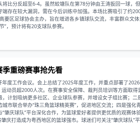
将比分反超至6-4。虽然蛟塘队在第78分钟由王涛扳回一球，
端存在较大漏洞，需在今后训练中加强。本场比赛吸引了约20
由高要区足球协会主办，旨在增进各乡镇球队交流，丰富群众文
节”，预计将有20支球队参赛。
赛季重磅赛事抢先看
开年度工作会议。会上总结了2025年度工作，并重点部署了202
，运动员超2000人次。在赛事安全保障、裁判员培训等方面取得
，计划吸纳更多社区、企业球队参赛，并增设女子组比赛；二是
边城市联合举办“珠三角篮球精英赛”，促进地区交流；四是强化
与“肇庆球队”平台深化合作，为篮球爱好者提供更优质的观赛体
将肇庆打造成为粤西地区的篮球强市。球迷们可关注“肇庆球队”