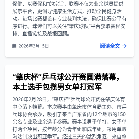
促健、以赛促和”的宗旨，联赛不仅为业余球员提供
展示平台，更倡导健康生活方式，推动全民健身活
动。每场比赛都设有专业裁判执法，确保比赛公平有
序进行。球迷们可以关注“肇庆球队”平台获取赛程安
排、直播链接及战报回顾。
阅读全文
2026年3月15日
“肇庆杯”乒乓球公开赛圆满落幕，
本土选手包揽男女单打冠军
2026年2月28日，“肇庆杯”乒乓球公开赛在肇庆体育
中心落下帷幕。本次赛事由肇庆市体育局主办、市乒
乓球协会承办，吸引了来自广东省内12个地市的150
余名专业及业余选手参赛。赛事设男子单打、女子单
打两个项目，按年龄分为青年组和成年组，采用单败
淘汰制决出冠亚季军。经过三天的激烈角逐，来自肇