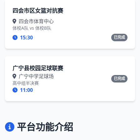
四会市区女篮对抗赛
四会市体育中心
体校A队 vs 体校B队
15:30
已完成
广宁县校园足球联赛
广宁中学足球场
已完成
高中组半决赛
11:00
平台功能介绍