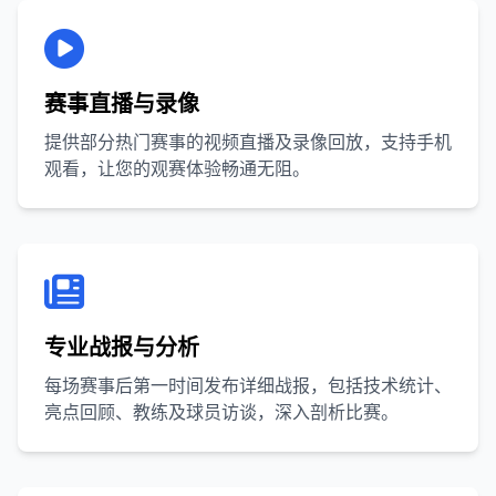
赛事直播与录像
提供部分热门赛事的视频直播及录像回放，支持手机
观看，让您的观赛体验畅通无阻。
专业战报与分析
每场赛事后第一时间发布详细战报，包括技术统计、
亮点回顾、教练及球员访谈，深入剖析比赛。