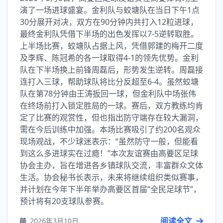
演了一场进球盛宴。金利队与蛟塘队在当日下午1点
30分展开对决，双方在90分钟内共打入12粒进球，
最终金利队凭借下半场的出色发挥以7-5逆转取胜。
上半场比赛，蛟塘队占据上风，凭借郭建的梅开二度
及李辉、陈冠希的各一球取得4-1的领先优势。金利
队在下半场换上前锋周磊后，形势发生逆转。周磊接
连打入三球，帮助球队将比分反超至6-4。虽然蛟塘
队在第78分钟由王涛扳回一球，但金利队中场张伟
在终场前打入锁定胜局的一球。赛后，双方教练均肯
定了比赛的观赏性，但也指出防守端存在较大漏洞，
需在今后训练中加强。本场比赛吸引了约200名观众
现场观战，不少球迷表示：“虽然防守一般，但能看
到这么多进球实在过瘾！”本次友谊赛由高要区足球
协会主办，旨在增进各乡镇球队交流，丰富群众文体
生活。协会秘书长表示，未来将继续组织类似赛事，
并计划在今年下半年举办高要区首届“全民足球节”，
预计将有20支球队参赛。
阅读全文
2026年3月10日