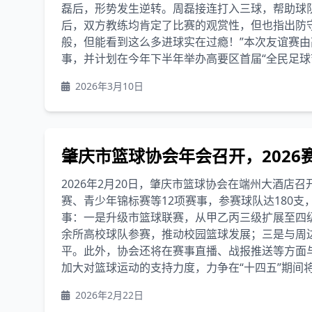
磊后，形势发生逆转。周磊接连打入三球，帮助球队
后，双方教练均肯定了比赛的观赏性，但也指出防守
般，但能看到这么多进球实在过瘾！”本次友谊赛
事，并计划在今年下半年举办高要区首届“全民足球
2026年3月10日
肇庆市篮球协会年会召开，2026
2026年2月20日，肇庆市篮球协会在端州大酒店召
赛、青少年锦标赛等12项赛事，参赛球队达180支
事：一是升级市篮球联赛，从甲乙丙三级扩展至四级
余所高校球队参赛，推动校园篮球发展；三是与周
平。此外，协会还将在赛事直播、战报推送等方面
加大对篮球运动的支持力度，力争在“十四五”期间
2026年2月22日