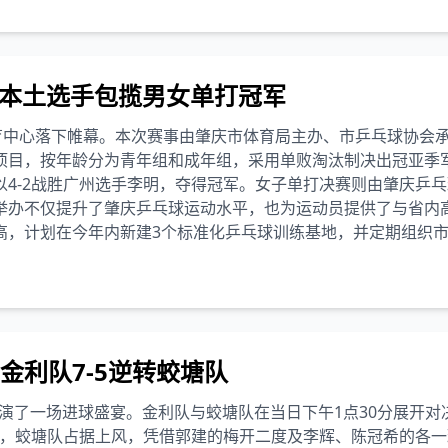
，本土选手包揽男女单打冠军
庆体育中心落下帷幕。本次赛事由肇庆市体育局主办、市乒乓球协会承
项目，按年龄分为青年组和成年组，采用单败淘汰制决出冠亚季
4-2战胜广州选手李明，夺得冠军。女子单打决赛则由肇庆乒乓
举办不仅提升了肇庆乒乓球运动水平，也为运动员提供了与省内
高，计划在今年内新建3个标准化乒乓球训练基地，并定期组织
金利队7-5逆转蛟塘队
上演了一场进球盛宴。金利队与蛟塘队在当日下午1点30分展开对
赛，蛟塘队占据上风，凭借郭建的梅开二度及李辉、陈冠希的各一