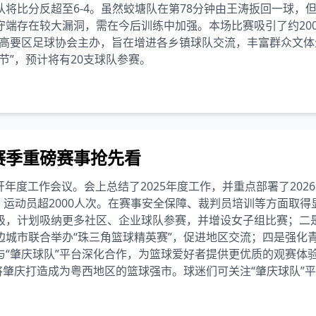
将比分反超至6-4。虽然蛟塘队在第78分钟由王涛扳回一球，
端存在较大漏洞，需在今后训练中加强。本场比赛吸引了约20
由高要区足球协会主办，旨在增进各乡镇球队交流，丰富群众文
节”，预计将有20支球队参赛。
赛季重磅赛事抢先看
开年度工作会议。会上总结了2025年度工作，并重点部署了202
，运动员超2000人次。在赛事安全保障、裁判员培训等方面取得
，计划吸纳更多社区、企业球队参赛，并增设女子组比赛；二是
边城市联合举办“珠三角篮球精英赛”，促进地区交流；四是强化
与“肇庆球队”平台深化合作，为篮球爱好者提供更优质的观赛体
将肇庆打造成为粤西地区的篮球强市。球迷们可关注“肇庆球队”