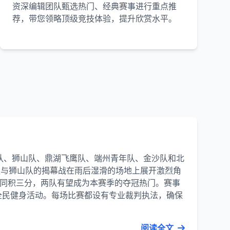
资深编辑团队甄选热门、经典赛事进行重点推
荐，带您领略顶级竞技体验，提升欣赏水平。
辰队、狮山队、鼎湖飞鹰队、端州青年队、金沙队和北
队与狮山队的揭幕战在雨后湿滑的场地上展开激烈角
队同积三分，两队有望成为本赛季的夺冠热门。赛事
全民健身活动。每场比赛都设有专业裁判执法，确保
阅读全文