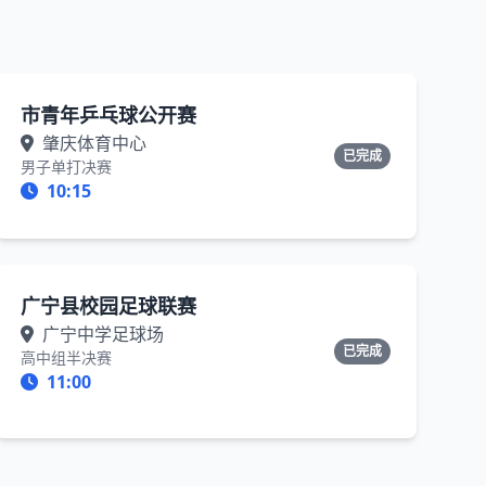
市青年乒乓球公开赛
肇庆体育中心
已完成
男子单打决赛
10:15
广宁县校园足球联赛
广宁中学足球场
已完成
高中组半决赛
11:00