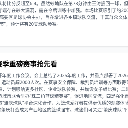
将比分反超至6-4。虽然蛟塘队在第78分钟由王涛扳回一球，
端存在较大漏洞，需在今后训练中加强。本场比赛吸引了约20
由高要区足球协会主办，旨在增进各乡镇球队交流，丰富群众文
节”，预计将有20支球队参赛。
赛季重磅赛事抢先看
开年度工作会议。会上总结了2025年度工作，并重点部署了202
，运动员超2000人次。在赛事安全保障、裁判员培训等方面取得
，计划吸纳更多社区、企业球队参赛，并增设女子组比赛；二是
边城市联合举办“珠三角篮球精英赛”，促进地区交流；四是强化
与“肇庆球队”平台深化合作，为篮球爱好者提供更优质的观赛体
将肇庆打造成为粤西地区的篮球强市。球迷们可关注“肇庆球队”