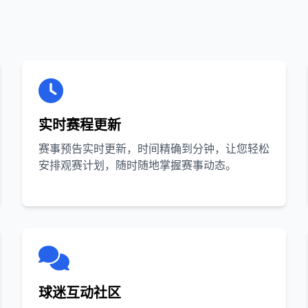
实时赛程更新
赛事预告实时更新，时间精确到分钟，让您轻松
安排观赛计划，随时随地掌握赛事动态。
球迷互动社区