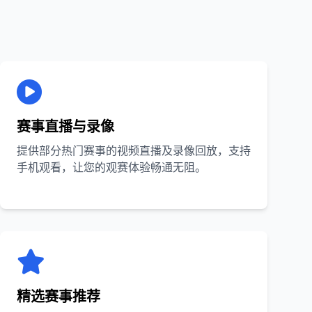
赛事直播与录像
提供部分热门赛事的视频直播及录像回放，支持
手机观看，让您的观赛体验畅通无阻。
精选赛事推荐