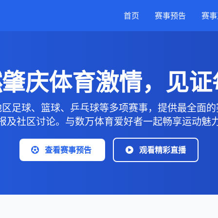
首页
赛事预告
赛事
点燃肇庆体育激情，见
地区足球、篮球、乒乓球等多项赛事，提供最全面的
报及社区讨论。与数万体育爱好者一起畅享运动魅
查看赛事预告
观看精彩直播