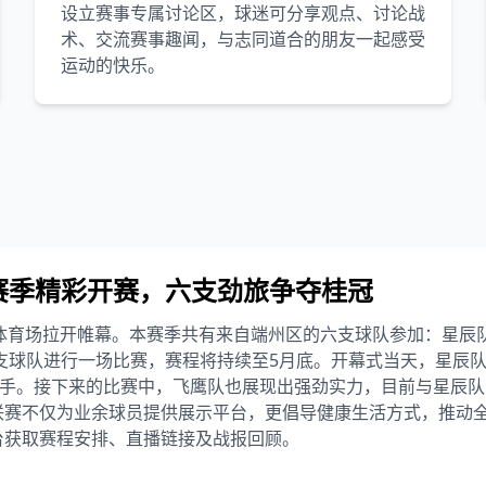
设立赛事专属讨论区，球迷可分享观点、讨论战
术、交流赛事趣闻，与志同道合的朋友一起感受
运动的快乐。
6赛季精彩开赛，六支劲旅争夺桂冠
新区体育场拉开帷幕。本赛季共有来自端州区的六支球队参加：星
支球队进行一场比赛，赛程将持续至5月底。开幕式当天，星辰
胜对手。接下来的比赛中，飞鹰队也展现出强劲实力，目前与星辰
，联赛不仅为业余球员提供展示平台，更倡导健康生活方式，推动
台获取赛程安排、直播链接及战报回顾。