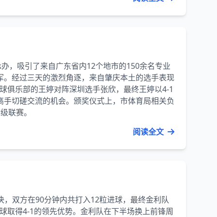
办，吸引了来自广东省内12个地市的150余名专业
军。经过三天的激烈角逐，来自肇庆本土的选手表现
球俱乐部的王婷对阵深圳选手张欣，最终王婷以4-1
高手切磋交流的机会。颁奖仪式上，市体育局相关负
市级联赛。
阅读全文
决，双方在90分钟内共打入12粒进球，最终金利队
球取得4-1的领先优势。金利队在下半场换上前锋周