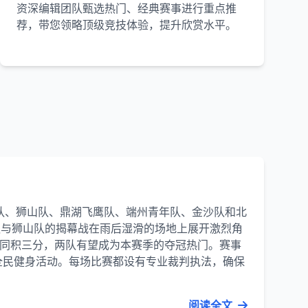
资深编辑团队甄选热门、经典赛事进行重点推
荐，带您领略顶级竞技体验，提升欣赏水平。
辰队、狮山队、鼎湖飞鹰队、端州青年队、金沙队和北
队与狮山队的揭幕战在雨后湿滑的场地上展开激烈角
队同积三分，两队有望成为本赛季的夺冠热门。赛事
全民健身活动。每场比赛都设有专业裁判执法，确保
阅读全文