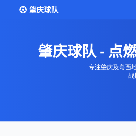
肇庆球队
肇庆球队 - 
专注肇庆及粤西
战