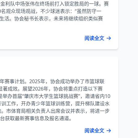
但金利队中场张伟在终场前打入锁定胜局的一球。赛
0名观众现场观战，不少球迷表示：“虽然防守一
体生活。协会秘书长表示，未来将继续组织类似赛
阅读全文
6年赛事计划。2025年，协会成功举办了市篮球联
显著成效。展望2026年，协会将重点打造以下赛
举办首届“肇庆市大学生篮球挑战赛”，邀请省内10
青训工作，开办青少年篮球训练营，提升梯队建设水
验。市体育局相关负责人出席会议并表示，将进一步
平台获取最新赛事信息及报名通道。
阅读全文