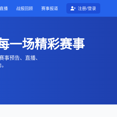
直播
战报回顾
赛事报道
注册/登录
证每一场精彩赛事
赛事预告、直播、
力。