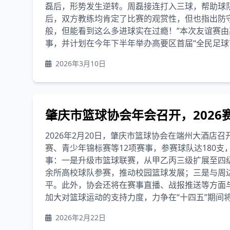
磊后，形势发生逆转。周磊接连打入三球，帮助球队
后，双方教练均肯定了比赛的观赏性，但也指出防守
般，但能看到这么多进球实在过瘾！”本次友谊赛
事，并计划在今年下半年举办高要区首届“全民足球
2026年3月10日
肇庆市篮球协会年会召开，2026
2026年2月20日，肇庆市篮球协会在端州大酒店召
赛、青少年锦标赛等12项赛事，参赛球队达180支
事：一是升级市篮球联赛，从甲乙丙三级扩展至四级
余所高校球队参赛，推动校园篮球发展；三是与周
平。此外，协会还将在赛事直播、战报推送等方面
加大对篮球运动的支持力度，力争在“十四五”期间
2026年2月22日