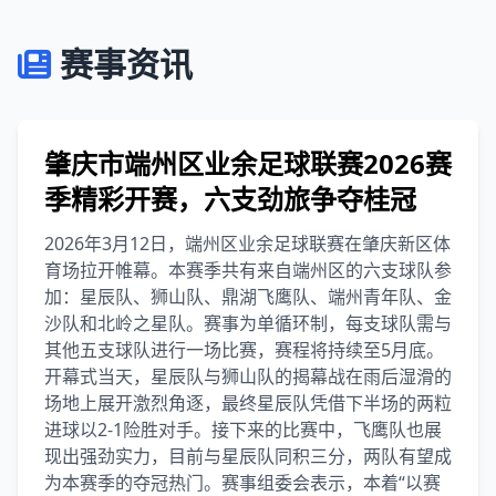
赛事资讯
肇庆市端州区业余足球联赛2026赛
季精彩开赛，六支劲旅争夺桂冠
2026年3月12日，端州区业余足球联赛在肇庆新区体
育场拉开帷幕。本赛季共有来自端州区的六支球队参
加：星辰队、狮山队、鼎湖飞鹰队、端州青年队、金
沙队和北岭之星队。赛事为单循环制，每支球队需与
其他五支球队进行一场比赛，赛程将持续至5月底。
开幕式当天，星辰队与狮山队的揭幕战在雨后湿滑的
场地上展开激烈角逐，最终星辰队凭借下半场的两粒
进球以2-1险胜对手。接下来的比赛中，飞鹰队也展
现出强劲实力，目前与星辰队同积三分，两队有望成
为本赛季的夺冠热门。赛事组委会表示，本着“以赛