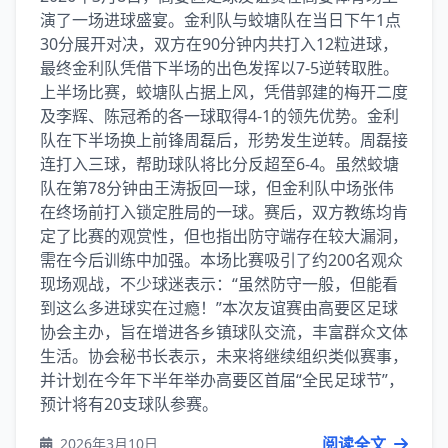
演了一场进球盛宴。金利队与蛟塘队在当日下午1点
30分展开对决，双方在90分钟内共打入12粒进球，
最终金利队凭借下半场的出色发挥以7-5逆转取胜。
上半场比赛，蛟塘队占据上风，凭借郭建的梅开二度
及李辉、陈冠希的各一球取得4-1的领先优势。金利
队在下半场换上前锋周磊后，形势发生逆转。周磊接
连打入三球，帮助球队将比分反超至6-4。虽然蛟塘
队在第78分钟由王涛扳回一球，但金利队中场张伟
在终场前打入锁定胜局的一球。赛后，双方教练均肯
定了比赛的观赏性，但也指出防守端存在较大漏洞，
需在今后训练中加强。本场比赛吸引了约200名观众
现场观战，不少球迷表示：“虽然防守一般，但能看
到这么多进球实在过瘾！”本次友谊赛由高要区足球
协会主办，旨在增进各乡镇球队交流，丰富群众文体
生活。协会秘书长表示，未来将继续组织类似赛事，
并计划在今年下半年举办高要区首届“全民足球节”，
预计将有20支球队参赛。
阅读全文
2026年3月10日