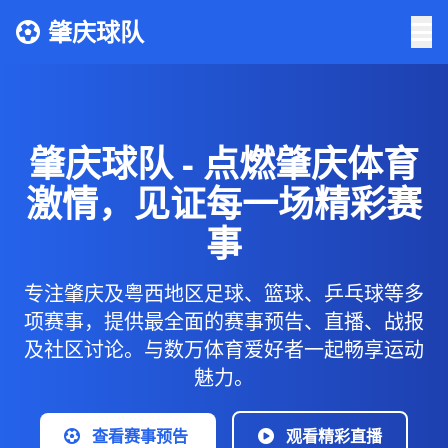
肇庆球队
肇庆球队 - 点燃肇庆体育
激情，见证每一场精彩赛
事
专注肇庆及粤西地区足球、篮球、乒乓球等多
项赛事，提供最全面的赛事预告、直播、战报
及社区讨论。与数万体育爱好者一起畅享运动
魅力。
查看赛事预告
观看精彩直播