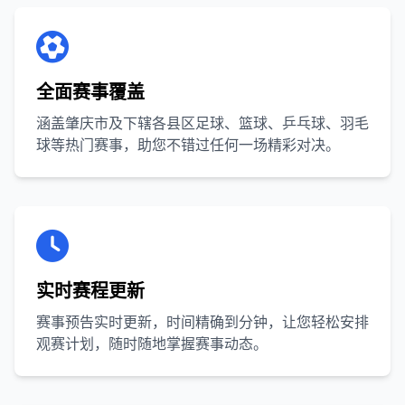
全面赛事覆盖
涵盖肇庆市及下辖各县区足球、篮球、乒乓球、羽毛
球等热门赛事，助您不错过任何一场精彩对决。
实时赛程更新
赛事预告实时更新，时间精确到分钟，让您轻松安排
观赛计划，随时随地掌握赛事动态。