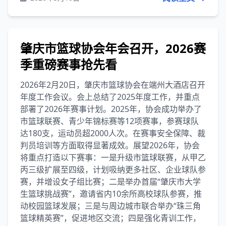
肇庆市篮球协会年会召开，2026赛
季重磅赛事抢先看
2026年2月20日，肇庆市篮球协会在端州大酒店召开
年度工作会议。会上总结了2025年度工作，并重点
部署了2026年赛事计划。2025年，协会成功举办了
市篮球联赛、青少年锦标赛等12项赛事，参赛球队
达180支，运动员超2000人次。在赛事安全保障、裁
判员培训等方面取得显著成效。展望2026年，协会
将重点打造以下赛事：一是升级市篮球联赛，从甲乙
丙三级扩展至四级，计划吸纳更多社区、企业球队参
赛，并增设女子组比赛；二是举办首届“肇庆市大学
生篮球挑战赛”，邀请省内10余所高校球队参赛，推
动校园篮球发展；三是与周边城市联合举办“珠三角
篮球精英赛”，促进地区交流；四是强化青训工作，