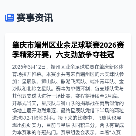
赛事资讯
肇庆市端州区业余足球联赛2026赛
季精彩开赛，六支劲旅争夺桂冠
2026年3月12日，端州区业余足球联赛在肇庆新区体
育场拉开帷幕。本赛季共有来自端州区的六支球队参
加：星辰队、狮山队、鼎湖飞鹰队、端州青年队、金
沙队和北岭之星队。赛事为单循环制，每支球队需与
其他五支球队进行一场比赛，赛程将持续至5月底。
开幕式当天，星辰队与狮山队的揭幕战在雨后湿滑的
场地上展开激烈角逐，最终星辰队凭借下半场的两粒
进球以2-1险胜对手。接下来的比赛中，飞鹰队也展
现出强劲实力，目前与星辰队同积三分，两队有望成
为本赛季的夺冠热门。赛事组委会表示，本着“以赛