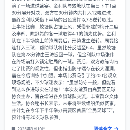
演了一场进球盛宴。金利队与蛟塘队在当日下午1点
30分展开对决，双方在90分钟内共打入12粒进球，
最终金利队凭借下半场的出色发挥以7-5逆转取胜。
上半场比赛，蛟塘队占据上风，凭借郭建的梅开二度
及李辉、陈冠希的各一球取得4-1的领先优势。金利
队在下半场换上前锋周磊后，形势发生逆转。周磊接
连打入三球，帮助球队将比分反超至6-4。虽然蛟塘
队在第78分钟由王涛扳回一球，但金利队中场张伟
在终场前打入锁定胜局的一球。赛后，双方教练均肯
定了比赛的观赏性，但也指出防守端存在较大漏洞，
需在今后训练中加强。本场比赛吸引了约200名观众
现场观战，不少球迷表示：“虽然防守一般，但能看
到这么多进球实在过瘾！”本次友谊赛由高要区足球
协会主办，旨在增进各乡镇球队交流，丰富群众文体
生活。协会秘书长表示，未来将继续组织类似赛事，
并计划在今年下半年举办高要区首届“全民足球节”，
预计将有20支球队参赛。
阅读全文
2026年3月10日