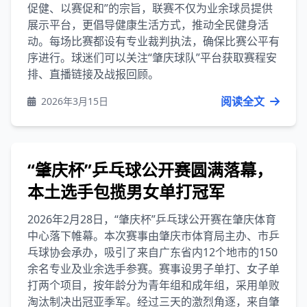
促健、以赛促和”的宗旨，联赛不仅为业余球员提供
展示平台，更倡导健康生活方式，推动全民健身活
动。每场比赛都设有专业裁判执法，确保比赛公平有
序进行。球迷们可以关注“肇庆球队”平台获取赛程安
排、直播链接及战报回顾。
阅读全文
2026年3月15日
“肇庆杯”乒乓球公开赛圆满落幕，
本土选手包揽男女单打冠军
2026年2月28日，“肇庆杯”乒乓球公开赛在肇庆体育
中心落下帷幕。本次赛事由肇庆市体育局主办、市乒
乓球协会承办，吸引了来自广东省内12个地市的150
余名专业及业余选手参赛。赛事设男子单打、女子单
打两个项目，按年龄分为青年组和成年组，采用单败
淘汰制决出冠亚季军。经过三天的激烈角逐，来自肇