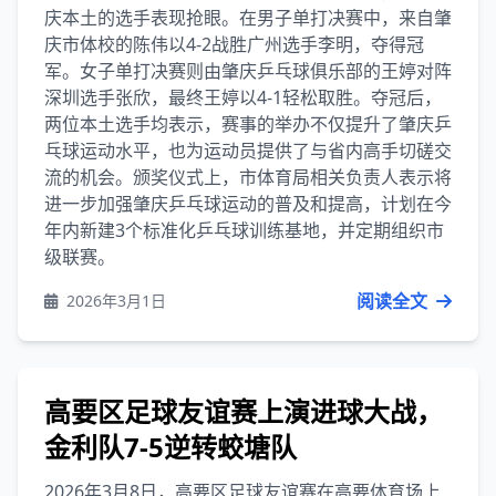
庆本土的选手表现抢眼。在男子单打决赛中，来自肇
庆市体校的陈伟以4-2战胜广州选手李明，夺得冠
军。女子单打决赛则由肇庆乒乓球俱乐部的王婷对阵
深圳选手张欣，最终王婷以4-1轻松取胜。夺冠后，
两位本土选手均表示，赛事的举办不仅提升了肇庆乒
乓球运动水平，也为运动员提供了与省内高手切磋交
流的机会。颁奖仪式上，市体育局相关负责人表示将
进一步加强肇庆乒乓球运动的普及和提高，计划在今
年内新建3个标准化乒乓球训练基地，并定期组织市
级联赛。
阅读全文
2026年3月1日
高要区足球友谊赛上演进球大战，
金利队7-5逆转蛟塘队
2026年3月8日，高要区足球友谊赛在高要体育场上