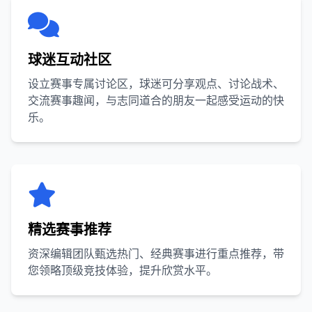
球迷互动社区
设立赛事专属讨论区，球迷可分享观点、讨论战术、
交流赛事趣闻，与志同道合的朋友一起感受运动的快
乐。
精选赛事推荐
资深编辑团队甄选热门、经典赛事进行重点推荐，带
您领略顶级竞技体验，提升欣赏水平。