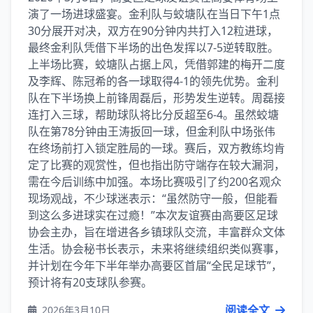
演了一场进球盛宴。金利队与蛟塘队在当日下午1点
30分展开对决，双方在90分钟内共打入12粒进球，
最终金利队凭借下半场的出色发挥以7-5逆转取胜。
上半场比赛，蛟塘队占据上风，凭借郭建的梅开二度
及李辉、陈冠希的各一球取得4-1的领先优势。金利
队在下半场换上前锋周磊后，形势发生逆转。周磊接
连打入三球，帮助球队将比分反超至6-4。虽然蛟塘
队在第78分钟由王涛扳回一球，但金利队中场张伟
在终场前打入锁定胜局的一球。赛后，双方教练均肯
定了比赛的观赏性，但也指出防守端存在较大漏洞，
需在今后训练中加强。本场比赛吸引了约200名观众
现场观战，不少球迷表示：“虽然防守一般，但能看
到这么多进球实在过瘾！”本次友谊赛由高要区足球
协会主办，旨在增进各乡镇球队交流，丰富群众文体
生活。协会秘书长表示，未来将继续组织类似赛事，
并计划在今年下半年举办高要区首届“全民足球节”，
预计将有20支球队参赛。
阅读全文
2026年3月10日