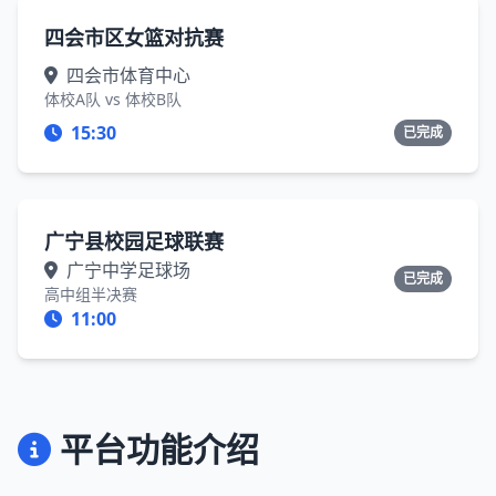
四会市区女篮对抗赛
四会市体育中心
体校A队 vs 体校B队
15:30
已完成
广宁县校园足球联赛
广宁中学足球场
已完成
高中组半决赛
11:00
平台功能介绍