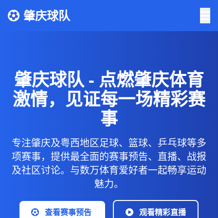
肇庆球队
肇庆球队 - 点燃肇庆体育
激情，见证每一场精彩赛
事
专注肇庆及粤西地区足球、篮球、乒乓球等多
项赛事，提供最全面的赛事预告、直播、战报
及社区讨论。与数万体育爱好者一起畅享运动
魅力。
查看赛事预告
观看精彩直播