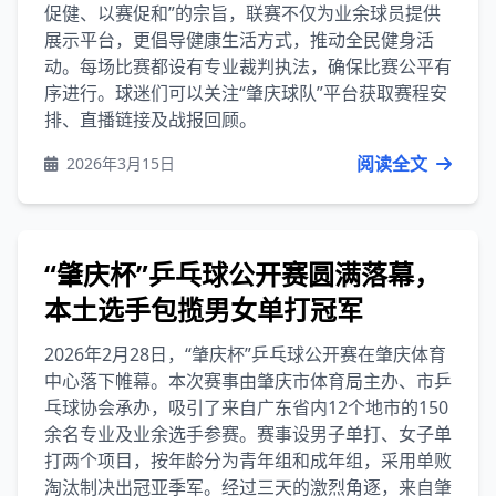
促健、以赛促和”的宗旨，联赛不仅为业余球员提供
展示平台，更倡导健康生活方式，推动全民健身活
动。每场比赛都设有专业裁判执法，确保比赛公平有
序进行。球迷们可以关注“肇庆球队”平台获取赛程安
排、直播链接及战报回顾。
阅读全文
2026年3月15日
“肇庆杯”乒乓球公开赛圆满落幕，
本土选手包揽男女单打冠军
2026年2月28日，“肇庆杯”乒乓球公开赛在肇庆体育
中心落下帷幕。本次赛事由肇庆市体育局主办、市乒
乓球协会承办，吸引了来自广东省内12个地市的150
余名专业及业余选手参赛。赛事设男子单打、女子单
打两个项目，按年龄分为青年组和成年组，采用单败
淘汰制决出冠亚季军。经过三天的激烈角逐，来自肇