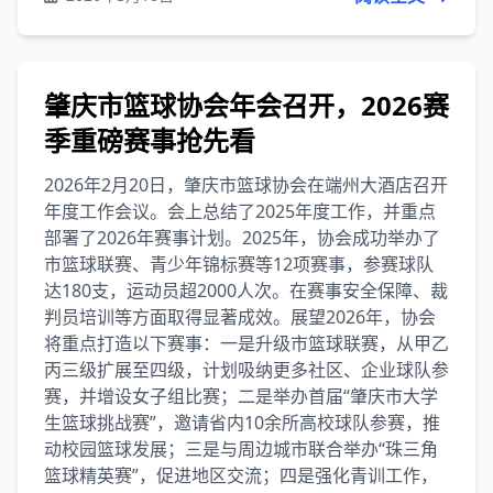
肇庆市篮球协会年会召开，2026赛
季重磅赛事抢先看
2026年2月20日，肇庆市篮球协会在端州大酒店召开
年度工作会议。会上总结了2025年度工作，并重点
部署了2026年赛事计划。2025年，协会成功举办了
市篮球联赛、青少年锦标赛等12项赛事，参赛球队
达180支，运动员超2000人次。在赛事安全保障、裁
判员培训等方面取得显著成效。展望2026年，协会
将重点打造以下赛事：一是升级市篮球联赛，从甲乙
丙三级扩展至四级，计划吸纳更多社区、企业球队参
赛，并增设女子组比赛；二是举办首届“肇庆市大学
生篮球挑战赛”，邀请省内10余所高校球队参赛，推
动校园篮球发展；三是与周边城市联合举办“珠三角
篮球精英赛”，促进地区交流；四是强化青训工作，