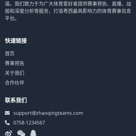
道。我们致力于为广大体育爱好者提供赛事预告、直播、战
报和深度分析等服务，打造粤西最具影响力的体育赛事信息
平台。
快速链接
首页
赛事预告
关于我们
合作伙伴
联系我们
support@zhaoqingteams.com
0758-1234567