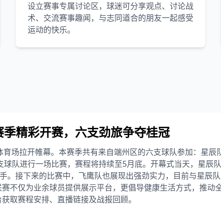
设立赛事专属讨论区，球迷可分享观点、讨论战
术、交流赛事趣闻，与志同道合的朋友一起感受
运动的快乐。
6赛季精彩开赛，六支劲旅争夺桂冠
新区体育场拉开帷幕。本赛季共有来自端州区的六支球队参加：星
支球队进行一场比赛，赛程将持续至5月底。开幕式当天，星辰
胜对手。接下来的比赛中，飞鹰队也展现出强劲实力，目前与星辰
，联赛不仅为业余球员提供展示平台，更倡导健康生活方式，推动
台获取赛程安排、直播链接及战报回顾。