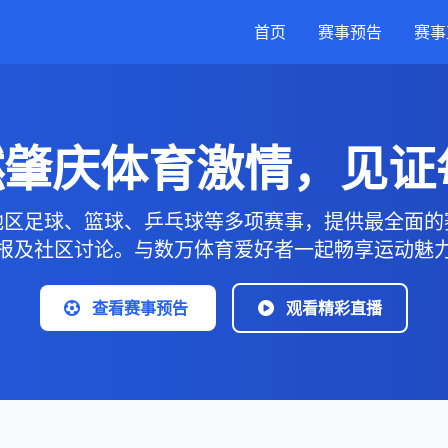
首页
赛事预告
赛事
点燃肇庆体育激情，见
地区足球、篮球、乒乓球等多项赛事，提供最全面的
报及社区讨论。与数万体育爱好者一起畅享运动魅
查看赛事预告
观看精彩直播