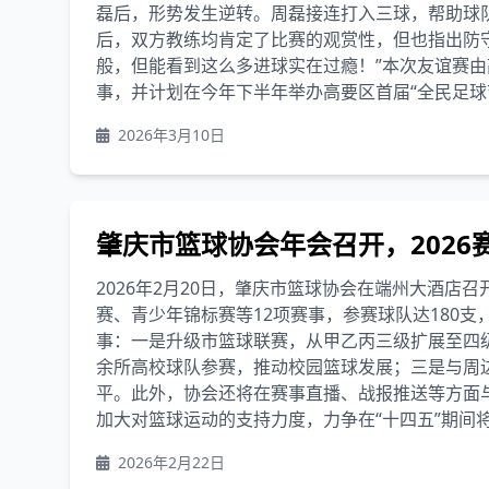
磊后，形势发生逆转。周磊接连打入三球，帮助球队
后，双方教练均肯定了比赛的观赏性，但也指出防守
般，但能看到这么多进球实在过瘾！”本次友谊赛
事，并计划在今年下半年举办高要区首届“全民足球
2026年3月10日
肇庆市篮球协会年会召开，2026
2026年2月20日，肇庆市篮球协会在端州大酒店召
赛、青少年锦标赛等12项赛事，参赛球队达180支
事：一是升级市篮球联赛，从甲乙丙三级扩展至四级
余所高校球队参赛，推动校园篮球发展；三是与周
平。此外，协会还将在赛事直播、战报推送等方面
加大对篮球运动的支持力度，力争在“十四五”期间
2026年2月22日