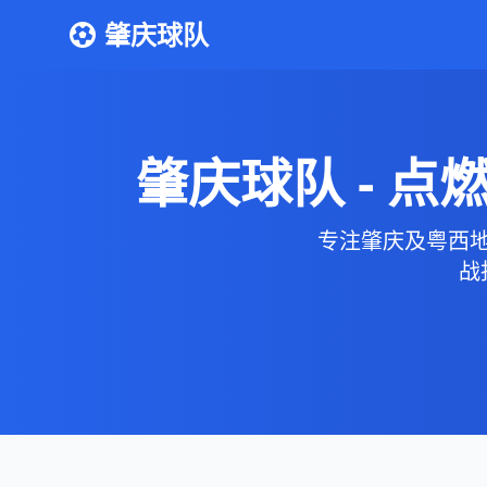
肇庆球队
肇庆球队 - 
专注肇庆及粤西
战