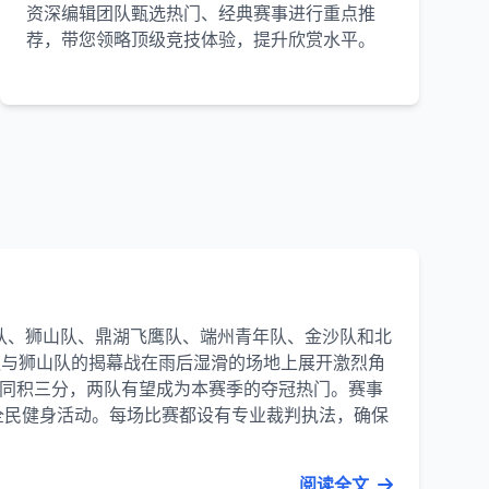
资深编辑团队甄选热门、经典赛事进行重点推
荐，带您领略顶级竞技体验，提升欣赏水平。
辰队、狮山队、鼎湖飞鹰队、端州青年队、金沙队和北
队与狮山队的揭幕战在雨后湿滑的场地上展开激烈角
队同积三分，两队有望成为本赛季的夺冠热门。赛事
全民健身活动。每场比赛都设有专业裁判执法，确保
阅读全文