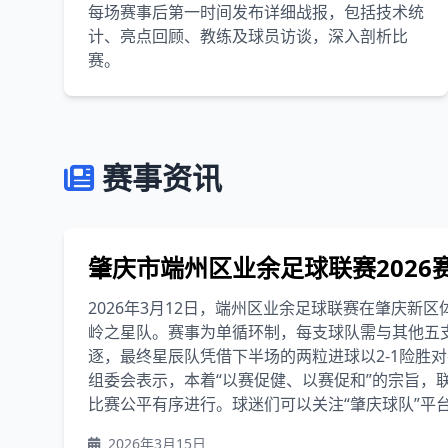
每场赛事后第一时间发布详细战报，包括技术统
计、亮点回顾、教练及球员访谈，深入剖析比
赛。
赛事资讯
肇庆市端州区业余足球联赛202
2026年3月12日，端州区业余足球联赛在肇庆
岭之星队。赛事为单循环制，每支球队需与其他五
逐，最终星辰队凭借下半场的两粒进球以2-1险
组委会表示，本着“以赛促健、以赛促和”的宗旨
比赛公平有序进行。球迷们可以关注“肇庆球队”平
2026年3月15日