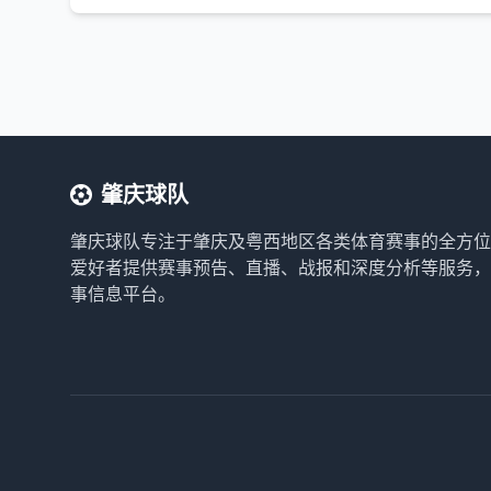
肇庆球队
肇庆球队专注于肇庆及粤西地区各类体育赛事的全方位
爱好者提供赛事预告、直播、战报和深度分析等服务，
事信息平台。