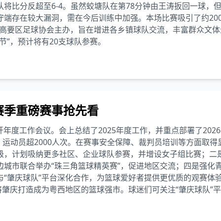
将比分反超至6-4。虽然蛟塘队在第78分钟由王涛扳回一球，
端存在较大漏洞，需在今后训练中加强。本场比赛吸引了约20
由高要区足球协会主办，旨在增进各乡镇球队交流，丰富群众文
节”，预计将有20支球队参赛。
赛季重磅赛事抢先看
开年度工作会议。会上总结了2025年度工作，并重点部署了202
，运动员超2000人次。在赛事安全保障、裁判员培训等方面取得
，计划吸纳更多社区、企业球队参赛，并增设女子组比赛；二是
边城市联合举办“珠三角篮球精英赛”，促进地区交流；四是强化
与“肇庆球队”平台深化合作，为篮球爱好者提供更优质的观赛体
将肇庆打造成为粤西地区的篮球强市。球迷们可关注“肇庆球队”