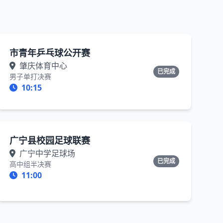
市青年乒乓球公开赛
肇庆体育中心
已完成
男子单打决赛
10:15
广宁县校园足球联赛
广宁中学足球场
已完成
高中组半决赛
11:00