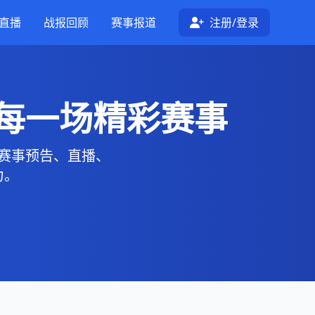
直播
战报回顾
赛事报道
注册/登录
证每一场精彩赛事
赛事预告、直播、
力。