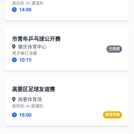
龙头队 vs 湖滨队
14:00
市青年乒乓球公开赛
肇庆体育中心
已完成
男子单打决赛
10:15
高要区足球友谊赛
高要体育场
金利队 vs 蛟塘队
16:00
即将开始