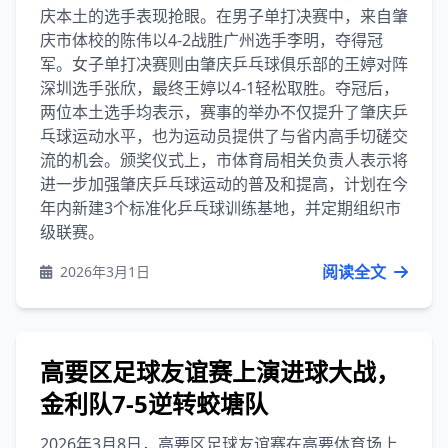
庆本土的选手表现抢眼。在男子单打决赛中，来自肇
庆市体校的陈伟以4-2战胜广州选手李明，夺得冠
军。女子单打决赛则由肇庆乒乓球俱乐部的王婷对阵
深圳选手张欣，最终王婷以4-1轻松取胜。夺冠后，
两位本土选手均表示，赛事的举办不仅提升了肇庆乒
乓球运动水平，也为运动员提供了与省内高手切磋交
流的机会。颁奖仪式上，市体育局相关负责人表示将
进一步加强肇庆乒乓球运动的普及和提高，计划在今
年内新建3个标准化乒乓球训练基地，并定期组织市
级联赛。
阅读全文
2026年3月1日
高要区足球友谊赛上演进球大战，
金利队7-5逆转蛟塘队
2026年3月8日，高要区足球友谊赛在高要体育场上