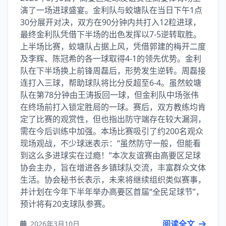
演了一场进球盛宴。金利队与蛟塘队在当日下午1点
30分展开对决，双方在90分钟内共打入12粒进球，
最终金利队凭借下半场的出色发挥以7-5逆转取胜。
上半场比赛，蛟塘队占据上风，凭借郭建的梅开二度
及李辉、陈冠希的各一球取得4-1的领先优势。金利
队在下半场换上前锋周磊后，形势发生逆转。周磊接
连打入三球，帮助球队将比分反超至6-4。虽然蛟塘
队在第78分钟由王涛扳回一球，但金利队中场张伟
在终场前打入锁定胜局的一球。赛后，双方教练均肯
定了比赛的观赏性，但也指出防守端存在较大漏洞，
需在今后训练中加强。本场比赛吸引了约200名观众
现场观战，不少球迷表示：“虽然防守一般，但能看
到这么多进球实在过瘾！”本次友谊赛由高要区足球
协会主办，旨在增进各乡镇球队交流，丰富群众文体
生活。协会秘书长表示，未来将继续组织类似赛事，
并计划在今年下半年举办高要区首届“全民足球节”，
预计将有20支球队参赛。
阅读全文
2026年3月10日