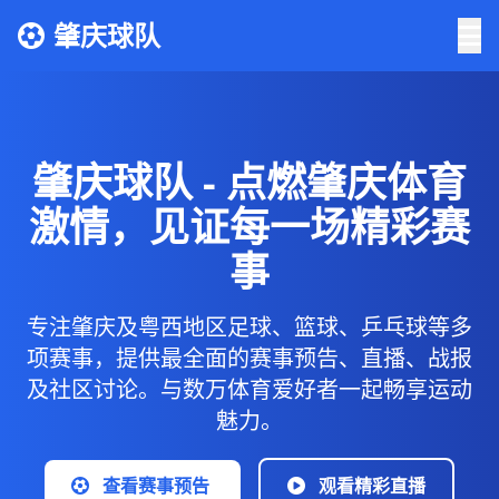
肇庆球队
肇庆球队 - 点燃肇庆体育
激情，见证每一场精彩赛
事
专注肇庆及粤西地区足球、篮球、乒乓球等多
项赛事，提供最全面的赛事预告、直播、战报
及社区讨论。与数万体育爱好者一起畅享运动
魅力。
查看赛事预告
观看精彩直播