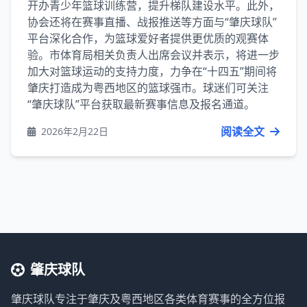
开办青少年篮球训练营，提升梯队建设水平。此外，
协会还将在赛事直播、战报推送等方面与“肇庆球队”
平台深化合作，为篮球爱好者提供更优质的观赛体
验。市体育局相关负责人出席会议并表示，将进一步
加大对篮球运动的支持力度，力争在“十四五”期间将
肇庆打造成为粤西地区的篮球强市。球迷们可关注
“肇庆球队”平台获取最新赛事信息及报名通道。
阅读全文
2026年2月22日
肇庆球队
肇庆球队专注于肇庆及粤西地区各类体育赛事的全方位报