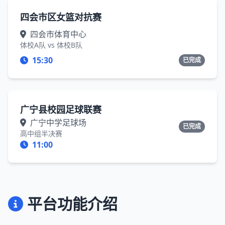
四会市区女篮对抗赛
四会市体育中心
体校A队 vs 体校B队
15:30
已完成
广宁县校园足球联赛
广宁中学足球场
已完成
高中组半决赛
11:00
平台功能介绍