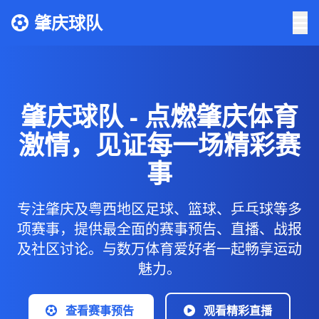
肇庆球队
肇庆球队 - 点燃肇庆体育
激情，见证每一场精彩赛
事
专注肇庆及粤西地区足球、篮球、乒乓球等多
项赛事，提供最全面的赛事预告、直播、战报
及社区讨论。与数万体育爱好者一起畅享运动
魅力。
查看赛事预告
观看精彩直播