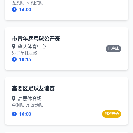
龙头队 vs 湖滨队
14:00
市青年乒乓球公开赛
肇庆体育中心
已完成
男子单打决赛
10:15
高要区足球友谊赛
高要体育场
金利队 vs 蛟塘队
16:00
即将开始