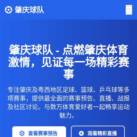
肇庆球队
肇庆球队 - 点燃肇庆体育
激情，见证每一场精彩赛
事
专注肇庆及粤西地区足球、篮球、乒乓球等多
项赛事，提供最全面的赛事预告、直播、战报
及社区讨论。与数万体育爱好者一起畅享运动
魅力。
查看赛事预告
观看精彩直播