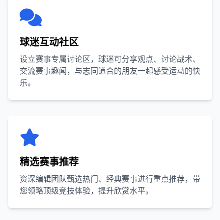
球迷互动社区
设立赛事专属讨论区，球迷可分享观点、讨论战术、
交流赛事趣闻，与志同道合的朋友一起感受运动的快
乐。
精选赛事推荐
资深编辑团队甄选热门、经典赛事进行重点推荐，带
您领略顶级竞技体验，提升欣赏水平。