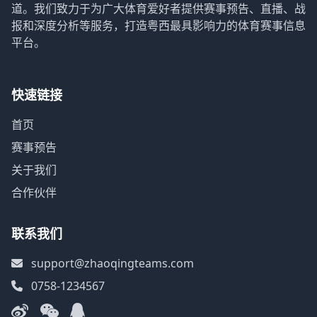
道。我们致力于为广大体育爱好者提供赛事预告、直播、战
报和深度分析等服务，打造粤西最具影响力的体育赛事信息
平台。
快速链接
首页
赛事预告
关于我们
合作伙伴
联系我们
support@zhaoqingteams.com
0758-1234567