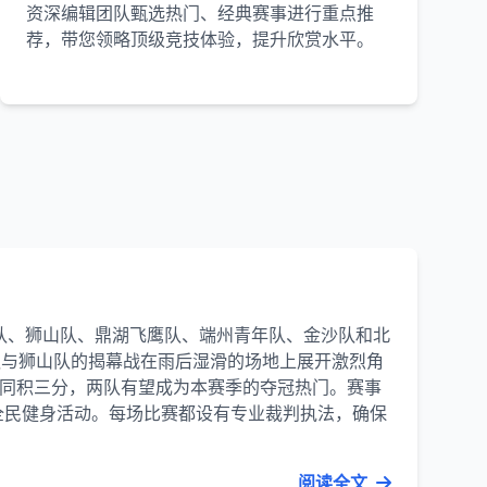
资深编辑团队甄选热门、经典赛事进行重点推
荐，带您领略顶级竞技体验，提升欣赏水平。
辰队、狮山队、鼎湖飞鹰队、端州青年队、金沙队和北
队与狮山队的揭幕战在雨后湿滑的场地上展开激烈角
队同积三分，两队有望成为本赛季的夺冠热门。赛事
全民健身活动。每场比赛都设有专业裁判执法，确保
阅读全文