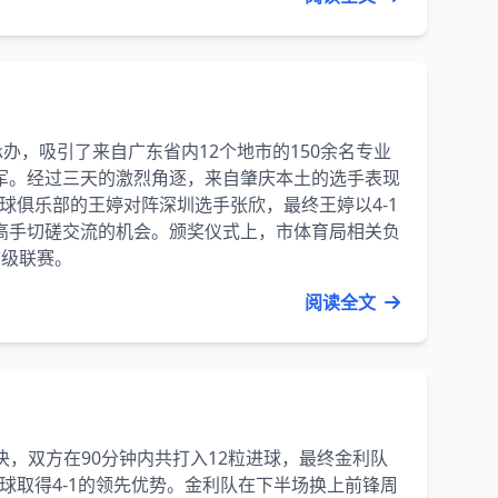
办，吸引了来自广东省内12个地市的150余名专业
军。经过三天的激烈角逐，来自肇庆本土的选手表现
球俱乐部的王婷对阵深圳选手张欣，最终王婷以4-1
高手切磋交流的机会。颁奖仪式上，市体育局相关负
市级联赛。
阅读全文
决，双方在90分钟内共打入12粒进球，最终金利队
球取得4-1的领先优势。金利队在下半场换上前锋周