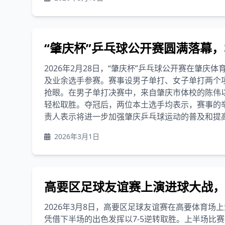
“肇庆杯”乒乓球公开赛圆满落幕
2026年2月28日，“肇庆杯”乒乓球公开赛在肇
及业余选手参赛。赛事设男子单打、女子单打两个
抢眼。在男子单打决赛中，来自肇庆市体校的陈伟以
轻松取胜。夺冠后，两位本土选手均表示，赛事的
责人表示将进一步加强肇庆乒乓球运动的普及和提
2026年3月1日
高要区足球友谊赛上演进球大战，
2026年3月8日，高要区足球友谊赛在高要体育场
凭借下半场的出色发挥以7-5逆转取胜。上半场比