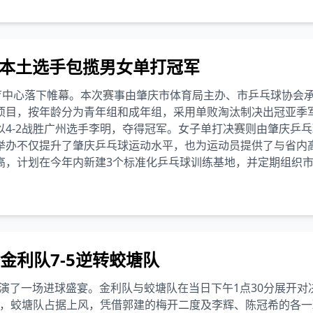
，本土选手包揽男女单打冠军
庆体育中心落下帷幕。本次赛事由肇庆市体育局主办、市乒乓球协会承
项目，按年龄分为青年组和成年组，采用单败淘汰制决出冠亚季
4-2战胜广州选手李明，夺得冠军。女子单打决赛则由肇庆乒乓
举办不仅提升了肇庆乒乓球运动水平，也为运动员提供了与省内
高，计划在今年内新建3个标准化乒乓球训练基地，并定期组织
金利队7-5逆转蛟塘队
上演了一场进球盛宴。金利队与蛟塘队在当日下午1点30分展开对
赛，蛟塘队占据上风，凭借郭建的梅开二度及李辉、陈冠希的各一