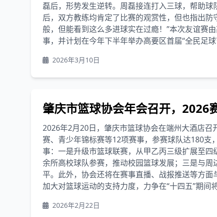
磊后，形势发生逆转。周磊接连打入三球，帮助球队
后，双方教练均肯定了比赛的观赏性，但也指出防守
般，但能看到这么多进球实在过瘾！”本次友谊赛
事，并计划在今年下半年举办高要区首届“全民足球
2026年3月10日
肇庆市篮球协会年会召开，2026
2026年2月20日，肇庆市篮球协会在端州大酒店召
赛、青少年锦标赛等12项赛事，参赛球队达180支
事：一是升级市篮球联赛，从甲乙丙三级扩展至四级
余所高校球队参赛，推动校园篮球发展；三是与周
平。此外，协会还将在赛事直播、战报推送等方面
加大对篮球运动的支持力度，力争在“十四五”期间
2026年2月22日