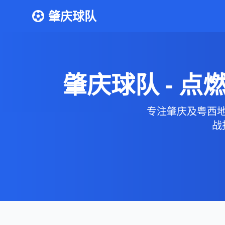
肇庆球队
肇庆球队 - 
专注肇庆及粤西
战