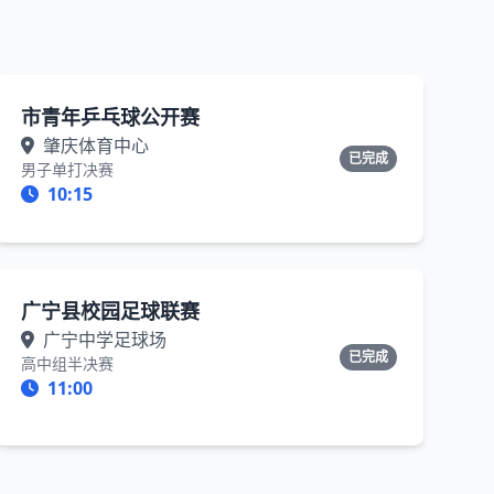
市青年乒乓球公开赛
肇庆体育中心
已完成
男子单打决赛
10:15
广宁县校园足球联赛
广宁中学足球场
已完成
高中组半决赛
11:00