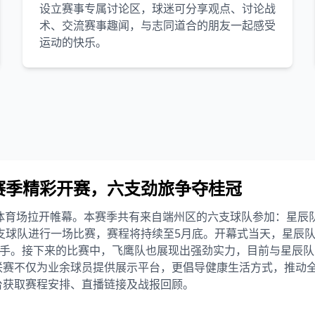
设立赛事专属讨论区，球迷可分享观点、讨论战
术、交流赛事趣闻，与志同道合的朋友一起感受
运动的快乐。
6赛季精彩开赛，六支劲旅争夺桂冠
新区体育场拉开帷幕。本赛季共有来自端州区的六支球队参加：星
支球队进行一场比赛，赛程将持续至5月底。开幕式当天，星辰
胜对手。接下来的比赛中，飞鹰队也展现出强劲实力，目前与星辰
，联赛不仅为业余球员提供展示平台，更倡导健康生活方式，推动
台获取赛程安排、直播链接及战报回顾。