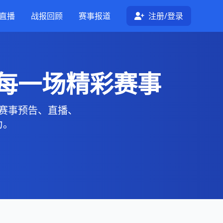
直播
战报回顾
赛事报道
注册/登录
证每一场精彩赛事
赛事预告、直播、
力。