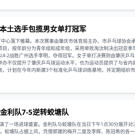
，本土选手包揽男女单打冠军
庆体育中心落下帷幕。本次赛事由肇庆市体育局主办、市乒乓球协会承
项目，按年龄分为青年组和成年组，采用单败淘汰制决出冠亚季
4-2战胜广州选手李明，夺得冠军。女子单打决赛则由肇庆乒乓
举办不仅提升了肇庆乒乓球运动水平，也为运动员提供了与省内
高，计划在今年内新建3个标准化乒乓球训练基地，并定期组织
金利队7-5逆转蛟塘队
上演了一场进球盛宴。金利队与蛟塘队在当日下午1点30分展开对
赛，蛟塘队占据上风，凭借郭建的梅开二度及李辉、陈冠希的各一