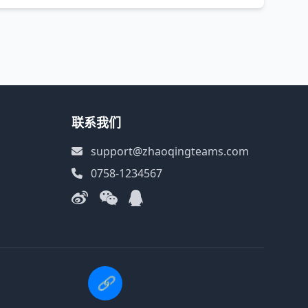
联系我们
support@zhaoqingteams.com
0758-1234567
🔗
英超多少支球队