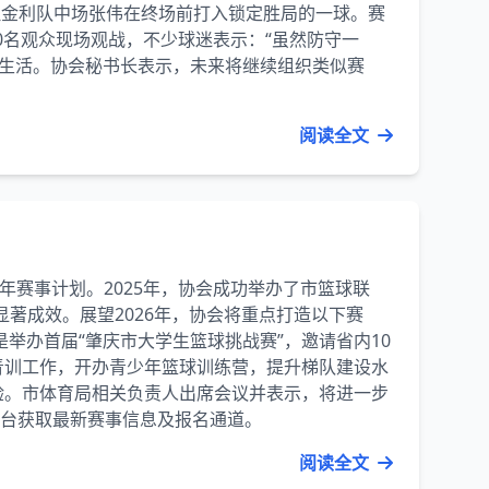
但金利队中场张伟在终场前打入锁定胜局的一球。赛
0名观众现场观战，不少球迷表示：“虽然防守一
体生活。协会秘书长表示，未来将继续组织类似赛
阅读全文
6年赛事计划。2025年，协会成功举办了市篮球联
显著成效。展望2026年，协会将重点打造以下赛
举办首届“肇庆市大学生篮球挑战赛”，邀请省内10
青训工作，开办青少年篮球训练营，提升梯队建设水
验。市体育局相关负责人出席会议并表示，将进一步
平台获取最新赛事信息及报名通道。
阅读全文