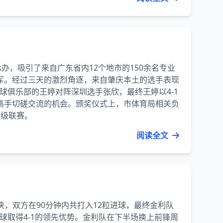
办，吸引了来自广东省内12个地市的150余名专业
军。经过三天的激烈角逐，来自肇庆本土的选手表现
球俱乐部的王婷对阵深圳选手张欣，最终王婷以4-1
高手切磋交流的机会。颁奖仪式上，市体育局相关负
市级联赛。
阅读全文
决，双方在90分钟内共打入12粒进球，最终金利队
球取得4-1的领先优势。金利队在下半场换上前锋周