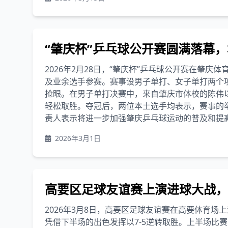
“肇庆杯”乒乓球公开赛圆满落幕
2026年2月28日，“肇庆杯”乒乓球公开赛在肇
及业余选手参赛。赛事设男子单打、女子单打两个
抢眼。在男子单打决赛中，来自肇庆市体校的陈伟以
轻松取胜。夺冠后，两位本土选手均表示，赛事的
责人表示将进一步加强肇庆乒乓球运动的普及和提
2026年3月1日
高要区足球友谊赛上演进球大战，
2026年3月8日，高要区足球友谊赛在高要体育场
凭借下半场的出色发挥以7-5逆转取胜。上半场比