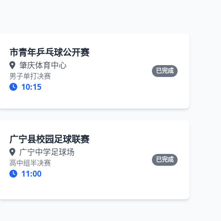
市青年乒乓球公开赛
肇庆体育中心
已完成
男子单打决赛
10:15
广宁县校园足球联赛
广宁中学足球场
已完成
高中组半决赛
11:00