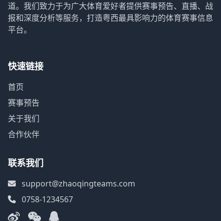
道。我们致力于为广大体育爱好者提供赛事预告、直播、战
报和深度分析等服务，打造粤西最具影响力的体育赛事信息
平台。
快速链接
首页
赛事预告
关于我们
合作伙伴
联系我们
support@zhaoqingteams.com
0758-1234567