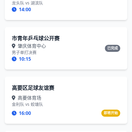
龙头队 vs 湖滨队
14:00
市青年乒乓球公开赛
肇庆体育中心
已完成
男子单打决赛
10:15
高要区足球友谊赛
高要体育场
金利队 vs 蛟塘队
16:00
即将开始