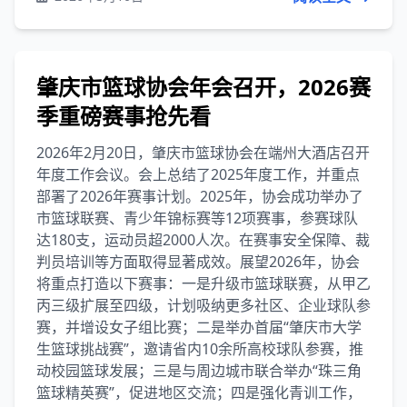
肇庆市篮球协会年会召开，2026赛
季重磅赛事抢先看
2026年2月20日，肇庆市篮球协会在端州大酒店召开
年度工作会议。会上总结了2025年度工作，并重点
部署了2026年赛事计划。2025年，协会成功举办了
市篮球联赛、青少年锦标赛等12项赛事，参赛球队
达180支，运动员超2000人次。在赛事安全保障、裁
判员培训等方面取得显著成效。展望2026年，协会
将重点打造以下赛事：一是升级市篮球联赛，从甲乙
丙三级扩展至四级，计划吸纳更多社区、企业球队参
赛，并增设女子组比赛；二是举办首届“肇庆市大学
生篮球挑战赛”，邀请省内10余所高校球队参赛，推
动校园篮球发展；三是与周边城市联合举办“珠三角
篮球精英赛”，促进地区交流；四是强化青训工作，