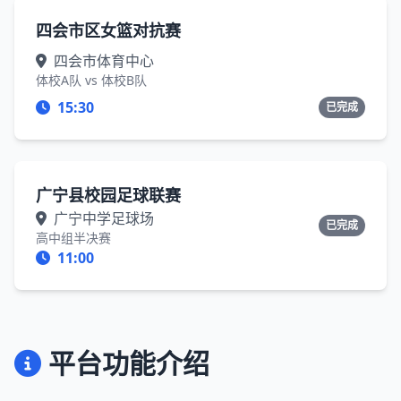
四会市区女篮对抗赛
四会市体育中心
体校A队 vs 体校B队
15:30
已完成
广宁县校园足球联赛
广宁中学足球场
已完成
高中组半决赛
11:00
平台功能介绍