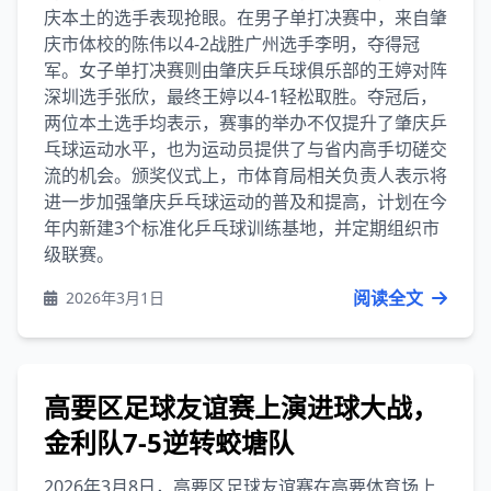
庆本土的选手表现抢眼。在男子单打决赛中，来自肇
庆市体校的陈伟以4-2战胜广州选手李明，夺得冠
军。女子单打决赛则由肇庆乒乓球俱乐部的王婷对阵
深圳选手张欣，最终王婷以4-1轻松取胜。夺冠后，
两位本土选手均表示，赛事的举办不仅提升了肇庆乒
乓球运动水平，也为运动员提供了与省内高手切磋交
流的机会。颁奖仪式上，市体育局相关负责人表示将
进一步加强肇庆乒乓球运动的普及和提高，计划在今
年内新建3个标准化乒乓球训练基地，并定期组织市
级联赛。
阅读全文
2026年3月1日
高要区足球友谊赛上演进球大战，
金利队7-5逆转蛟塘队
2026年3月8日，高要区足球友谊赛在高要体育场上