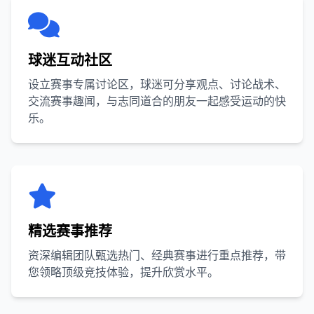
球迷互动社区
设立赛事专属讨论区，球迷可分享观点、讨论战术、
交流赛事趣闻，与志同道合的朋友一起感受运动的快
乐。
精选赛事推荐
资深编辑团队甄选热门、经典赛事进行重点推荐，带
您领略顶级竞技体验，提升欣赏水平。