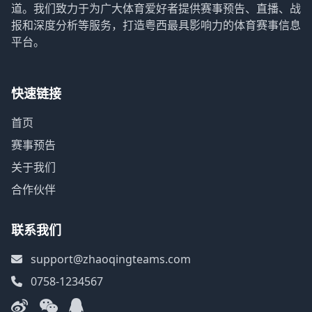
道。我们致力于为广大体育爱好者提供赛事预告、直播、战
报和深度分析等服务，打造粤西最具影响力的体育赛事信息
平台。
快速链接
首页
赛事预告
关于我们
合作伙伴
联系我们
support@zhaoqingteams.com
0758-1234567