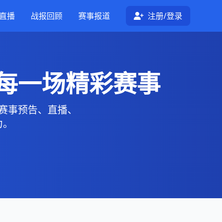
直播
战报回顾
赛事报道
注册/登录
证每一场精彩赛事
赛事预告、直播、
力。