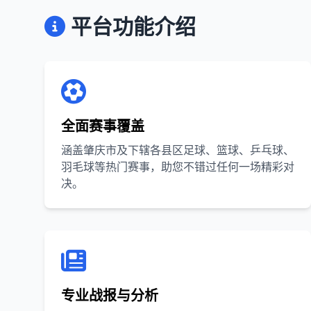
平台功能介绍
全面赛事覆盖
涵盖肇庆市及下辖各县区足球、篮球、乒乓球、
羽毛球等热门赛事，助您不错过任何一场精彩对
决。
专业战报与分析