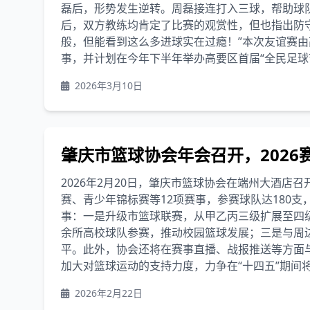
磊后，形势发生逆转。周磊接连打入三球，帮助球队
后，双方教练均肯定了比赛的观赏性，但也指出防守
般，但能看到这么多进球实在过瘾！”本次友谊赛
事，并计划在今年下半年举办高要区首届“全民足球
2026年3月10日
肇庆市篮球协会年会召开，2026
2026年2月20日，肇庆市篮球协会在端州大酒店召
赛、青少年锦标赛等12项赛事，参赛球队达180支
事：一是升级市篮球联赛，从甲乙丙三级扩展至四级
余所高校球队参赛，推动校园篮球发展；三是与周
平。此外，协会还将在赛事直播、战报推送等方面
加大对篮球运动的支持力度，力争在“十四五”期间
2026年2月22日