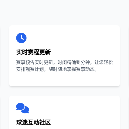
实时赛程更新
赛事预告实时更新，时间精确到分钟，让您轻松
安排观赛计划，随时随地掌握赛事动态。
球迷互动社区