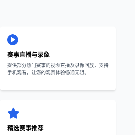
赛事直播与录像
提供部分热门赛事的视频直播及录像回放，支持
手机观看，让您的观赛体验畅通无阻。
精选赛事推荐