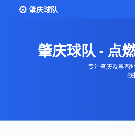
肇庆球队
肇庆球队 - 
专注肇庆及粤西
战