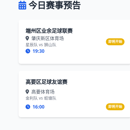
今日赛事预告
端州区业余足球联赛
肇庆新区体育场
即将开始
星辰队 vs 狮山队
19:30
高要区足球友谊赛
高要体育场
金利队 vs 蛟塘队
16:00
即将开始