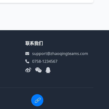
联系我们
support@zhaoqingteams.com
0758-1234567
🔗
英超多少支球队