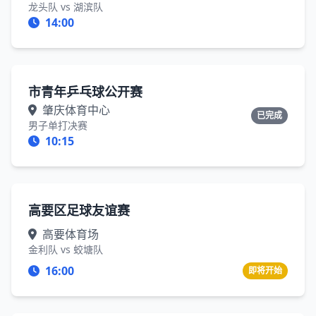
龙头队 vs 湖滨队
14:00
市青年乒乓球公开赛
肇庆体育中心
已完成
男子单打决赛
10:15
高要区足球友谊赛
高要体育场
金利队 vs 蛟塘队
16:00
即将开始