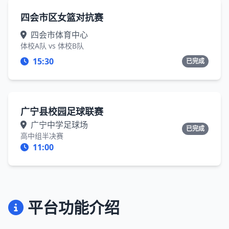
四会市区女篮对抗赛
四会市体育中心
体校A队 vs 体校B队
15:30
已完成
广宁县校园足球联赛
广宁中学足球场
已完成
高中组半决赛
11:00
平台功能介绍