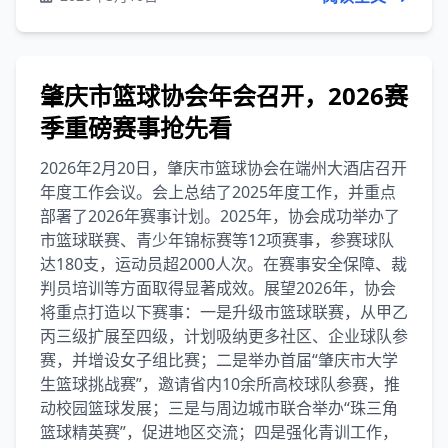
肇庆市篮球协会年会召开，2026赛
季重磅赛事抢先看
2026年2月20日，肇庆市篮球协会在端州大酒店召开
年度工作会议。会上总结了2025年度工作，并重点
部署了2026年赛事计划。2025年，协会成功举办了
市篮球联赛、青少年锦标赛等12项赛事，参赛球队
达180支，运动员超2000人次。在赛事安全保障、裁
判员培训等方面取得显著成效。展望2026年，协会
将重点打造以下赛事：一是升级市篮球联赛，从甲乙
丙三级扩展至四级，计划吸纳更多社区、企业球队参
赛，并增设女子组比赛；二是举办首届“肇庆市大学
生篮球挑战赛”，邀请省内10余所高校球队参赛，推
动校园篮球发展；三是与周边城市联合举办“珠三角
篮球精英赛”，促进地区交流；四是强化青训工作，