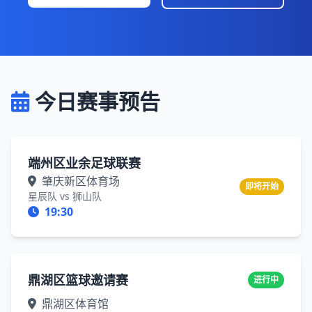
今日赛事预告
端州区业余足球联赛
肇庆新区体育场
即将开始
星辰队 vs 狮山队
19:30
鼎湖区篮球邀请赛
进行中
鼎湖区体育馆