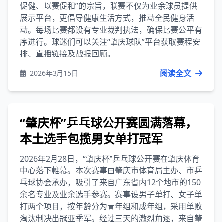
促健、以赛促和”的宗旨，联赛不仅为业余球员提供
展示平台，更倡导健康生活方式，推动全民健身活
动。每场比赛都设有专业裁判执法，确保比赛公平有
序进行。球迷们可以关注“肇庆球队”平台获取赛程安
排、直播链接及战报回顾。
阅读全文
2026年3月15日
“肇庆杯”乒乓球公开赛圆满落幕，
本土选手包揽男女单打冠军
2026年2月28日，“肇庆杯”乒乓球公开赛在肇庆体育
中心落下帷幕。本次赛事由肇庆市体育局主办、市乒
乓球协会承办，吸引了来自广东省内12个地市的150
余名专业及业余选手参赛。赛事设男子单打、女子单
打两个项目，按年龄分为青年组和成年组，采用单败
淘汰制决出冠亚季军。经过三天的激烈角逐，来自肇