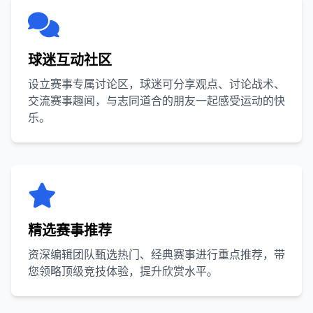
球迷互动社区
设立赛事专属讨论区，球迷可分享观点、讨论战术、
交流赛事趣闻，与志同道合的朋友一起感受运动的快
乐。
精选赛事推荐
资深编辑团队甄选热门、经典赛事进行重点推荐，带
您领略顶级竞技体验，提升欣赏水平。