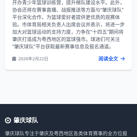
开办青少年篮球训练营，提升梯队建设水平。此外，
协会还将在赛事直播、战报推送等方面与“肇庆球队”
平台深化合作，为篮球爱好者提供更优质的观赛体
验。市体育局相关负责人出席会议并表示，将进一步
加大对篮球运动的支持力度，力争在“十四五”期间将
肇庆打造成为粤西地区的篮球强市。球迷们可关注
“肇庆球队”平台获取最新赛事信息及报名通道。
阅读全文
2026年2月22日
肇庆球队
肇庆球队专注于肇庆及粤西地区各类体育赛事的全方位报