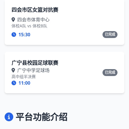
四会市区女篮对抗赛
四会市体育中心
体校A队 vs 体校B队
15:30
已完成
广宁县校园足球联赛
广宁中学足球场
已完成
高中组半决赛
11:00
平台功能介绍