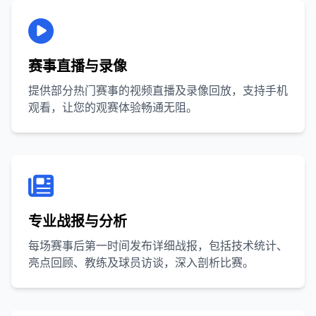
赛事直播与录像
提供部分热门赛事的视频直播及录像回放，支持手机
观看，让您的观赛体验畅通无阻。
专业战报与分析
每场赛事后第一时间发布详细战报，包括技术统计、
亮点回顾、教练及球员访谈，深入剖析比赛。