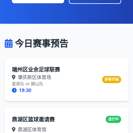
今日赛事预告
端州区业余足球联赛
肇庆新区体育场
即将开始
星辰队 vs 狮山队
19:30
鼎湖区篮球邀请赛
进行中
鼎湖区体育馆