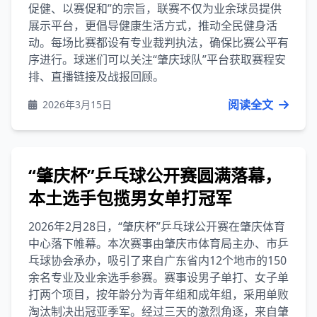
促健、以赛促和”的宗旨，联赛不仅为业余球员提供
展示平台，更倡导健康生活方式，推动全民健身活
动。每场比赛都设有专业裁判执法，确保比赛公平有
序进行。球迷们可以关注“肇庆球队”平台获取赛程安
排、直播链接及战报回顾。
阅读全文
2026年3月15日
“肇庆杯”乒乓球公开赛圆满落幕，
本土选手包揽男女单打冠军
2026年2月28日，“肇庆杯”乒乓球公开赛在肇庆体育
中心落下帷幕。本次赛事由肇庆市体育局主办、市乒
乓球协会承办，吸引了来自广东省内12个地市的150
余名专业及业余选手参赛。赛事设男子单打、女子单
打两个项目，按年龄分为青年组和成年组，采用单败
淘汰制决出冠亚季军。经过三天的激烈角逐，来自肇