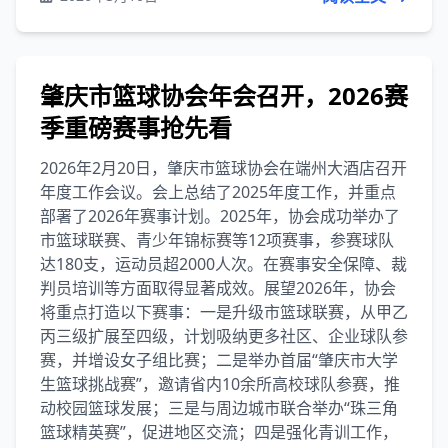
肇庆市篮球协会年会召开，2026赛
季重磅赛事抢先看
2026年2月20日，肇庆市篮球协会在端州大酒店召开
年度工作会议。会上总结了2025年度工作，并重点
部署了2026年赛事计划。2025年，协会成功举办了
市篮球联赛、青少年锦标赛等12项赛事，参赛球队
达180支，运动员超2000人次。在赛事安全保障、裁
判员培训等方面取得显著成效。展望2026年，协会
将重点打造以下赛事：一是升级市篮球联赛，从甲乙
丙三级扩展至四级，计划吸纳更多社区、企业球队参
赛，并增设女子组比赛；二是举办首届“肇庆市大学
生篮球挑战赛”，邀请省内10余所高校球队参赛，推
动校园篮球发展；三是与周边城市联合举办“珠三角
篮球精英赛”，促进地区交流；四是强化青训工作，