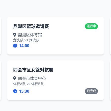
鼎湖区篮球邀请赛
进行中
鼎湖区体育馆
龙头队 vs 湖滨队
14:00
四会市区女篮对抗赛
四会市体育中心
体校A队 vs 体校B队
15:30
已完成