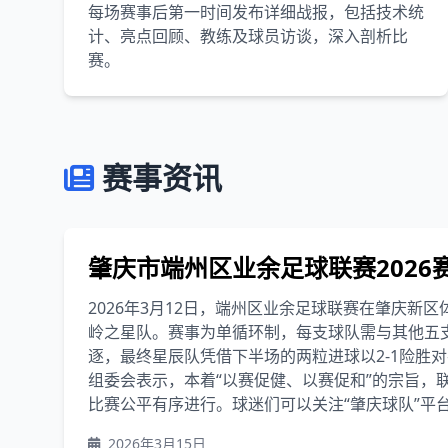
每场赛事后第一时间发布详细战报，包括技术统
计、亮点回顾、教练及球员访谈，深入剖析比
赛。
赛事资讯
肇庆市端州区业余足球联赛202
2026年3月12日，端州区业余足球联赛在肇庆
岭之星队。赛事为单循环制，每支球队需与其他五
逐，最终星辰队凭借下半场的两粒进球以2-1险
组委会表示，本着“以赛促健、以赛促和”的宗旨
比赛公平有序进行。球迷们可以关注“肇庆球队”平
2026年3月15日