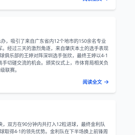
办，吸引了来自广东省内12个地市的150余名专业
军。经过三天的激烈角逐，来自肇庆本土的选手表现
球俱乐部的王婷对阵深圳选手张欣，最终王婷以4-1
高手切磋交流的机会。颁奖仪式上，市体育局相关负
市级联赛。
阅读全文
决，双方在90分钟内共打入12粒进球，最终金利队
球取得4-1的领先优势。金利队在下半场换上前锋周