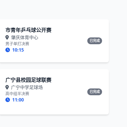
市青年乒乓球公开赛
肇庆体育中心
已完成
男子单打决赛
10:15
广宁县校园足球联赛
广宁中学足球场
已完成
高中组半决赛
11:00