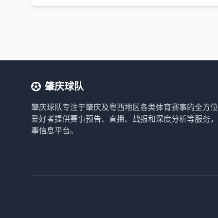
肇庆球队
肇庆球队专注于肇庆及粤西地区各类体育赛事的全方位
爱好者提供赛事预告、直播、战报和深度分析等服务，
事信息平台。