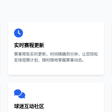
实时赛程更新
赛事预告实时更新，时间精确到分钟，让您轻松
安排观赛计划，随时随地掌握赛事动态。
球迷互动社区