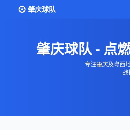
肇庆球队
肇庆球队 - 
专注肇庆及粤西
战