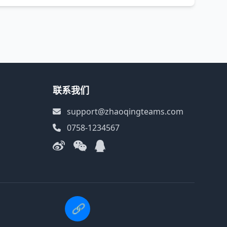
联系我们
support@zhaoqingteams.com
0758-1234567
🔗
英超多少支球队