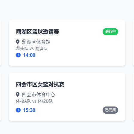
鼎湖区篮球邀请赛
进行中
鼎湖区体育馆
龙头队 vs 湖滨队
14:00
四会市区女篮对抗赛
四会市体育中心
体校A队 vs 体校B队
15:30
已完成