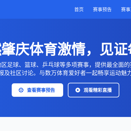
首页
赛事预告
赛事
点燃肇庆体育激情，见
地区足球、篮球、乒乓球等多项赛事，提供最全面的
报及社区讨论。与数万体育爱好者一起畅享运动魅
查看赛事预告
观看精彩直播