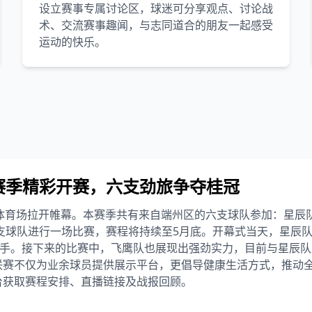
设立赛事专属讨论区，球迷可分享观点、讨论战
术、交流赛事趣闻，与志同道合的朋友一起感受
运动的快乐。
6赛季精彩开赛，六支劲旅争夺桂冠
新区体育场拉开帷幕。本赛季共有来自端州区的六支球队参加：星
支球队进行一场比赛，赛程将持续至5月底。开幕式当天，星辰
胜对手。接下来的比赛中，飞鹰队也展现出强劲实力，目前与星辰
，联赛不仅为业余球员提供展示平台，更倡导健康生活方式，推动
台获取赛程安排、直播链接及战报回顾。