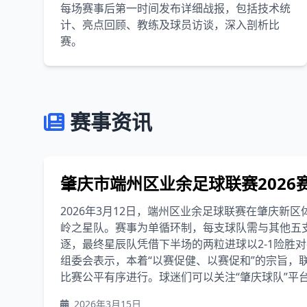
每场赛事后第一时间发布详细战报，包括技术统
计、亮点回顾、教练及球员访谈，深入剖析比
赛。
赛事资讯
肇庆市端州区业余足球联赛202
2026年3月12日，端州区业余足球联赛在肇庆
岭之星队。赛事为单循环制，每支球队需与其他五
逐，最终星辰队凭借下半场的两粒进球以2-1险
组委会表示，本着“以赛促健、以赛促和”的宗旨
比赛公平有序进行。球迷们可以关注“肇庆球队”平
2026年3月15日