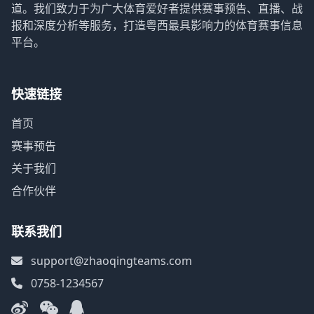
道。我们致力于为广大体育爱好者提供赛事预告、直播、战
报和深度分析等服务，打造粤西最具影响力的体育赛事信息
平台。
快速链接
首页
赛事预告
关于我们
合作伙伴
联系我们
support@zhaoqingteams.com
0758-1234567