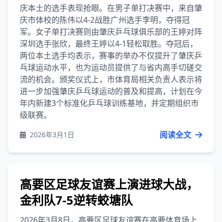
庆本土的选手表现抢眼。在男子单打决赛中，来自肇
庆市体校的陈伟以4-2战胜广州选手李明，夺得冠
军。女子单打决赛则由肇庆乒乓球俱乐部的王婷对阵
深圳选手张欣，最终王婷以4-1轻松取胜。夺冠后，
两位本土选手均表示，赛事的举办不仅提升了肇庆乒
乓球运动水平，也为运动员提供了与省内高手切磋交
流的机会。颁奖仪式上，市体育局相关负责人表示将
进一步加强肇庆乒乓球运动的普及和提高，计划在今
年内新建3个标准化乒乓球训练基地，并定期组织市
级联赛。
阅读全文
2026年3月1日
高要区足球友谊赛上演进球大战，
金利队7-5逆转蛟塘队
2026年3月8日，高要区足球友谊赛在高要体育场上