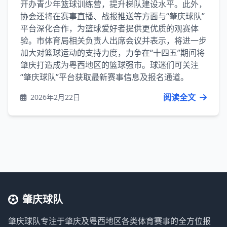
开办青少年篮球训练营，提升梯队建设水平。此外，
协会还将在赛事直播、战报推送等方面与“肇庆球队”
平台深化合作，为篮球爱好者提供更优质的观赛体
验。市体育局相关负责人出席会议并表示，将进一步
加大对篮球运动的支持力度，力争在“十四五”期间将
肇庆打造成为粤西地区的篮球强市。球迷们可关注
“肇庆球队”平台获取最新赛事信息及报名通道。
阅读全文
2026年2月22日
肇庆球队
肇庆球队专注于肇庆及粤西地区各类体育赛事的全方位报