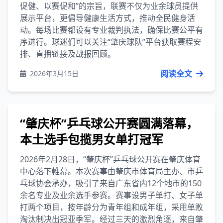
促健、以赛促和”的宗旨，联赛不仅为业余球员提供
展示平台，更倡导健康生活方式，推动全民健身活
动。每场比赛都设有专业裁判执法，确保比赛公平有
序进行。球迷们可以关注“肇庆球队”平台获取赛程安
排、直播链接及战报回顾。
阅读全文
2026年3月15日
“肇庆杯”乒乓球公开赛圆满落幕，
本土选手包揽男女单打冠军
2026年2月28日，“肇庆杯”乒乓球公开赛在肇庆体育
中心落下帷幕。本次赛事由肇庆市体育局主办、市乒
乓球协会承办，吸引了来自广东省内12个地市的150
余名专业及业余选手参赛。赛事设男子单打、女子单
打两个项目，按年龄分为青年组和成年组，采用单败
淘汰制决出冠亚季军。经过三天的激烈角逐，来自肇