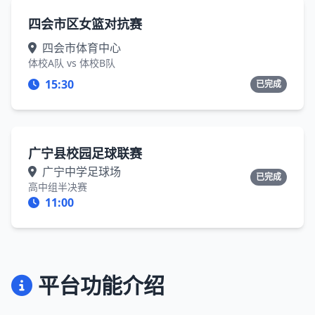
四会市区女篮对抗赛
四会市体育中心
体校A队 vs 体校B队
15:30
已完成
广宁县校园足球联赛
广宁中学足球场
已完成
高中组半决赛
11:00
平台功能介绍