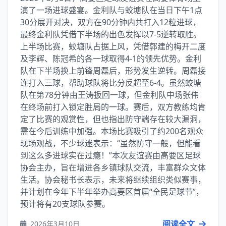
演了一场进球盛宴。金利队与蛟塘队在当日下午1点
30分展开对决，双方在90分钟内共打入12粒进球，
最终金利队凭借下半场的出色发挥以7-5逆转取胜。
上半场比赛，蛟塘队占据上风，凭借郭建的梅开二度
及李辉、陈冠希的各一球取得4-1的领先优势。金利
队在下半场换上前锋周磊后，形势发生逆转。周磊接
连打入三球，帮助球队将比分反超至6-4。虽然蛟塘
队在第78分钟由王涛扳回一球，但金利队中场张伟
在终场前打入锁定胜局的一球。赛后，双方教练均肯
定了比赛的观赏性，但也指出防守端存在较大漏洞，
需在今后训练中加强。本场比赛吸引了约200名观众
现场观战，不少球迷表示：“虽然防守一般，但能看
到这么多进球实在过瘾！”本次友谊赛由高要区足球
协会主办，旨在增进各乡镇球队交流，丰富群众文体
生活。协会秘书长表示，未来将继续组织类似赛事，
并计划在今年下半年举办高要区首届“全民足球节”，
预计将有20支球队参赛。
阅读全文
2026年3月10日