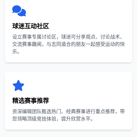
球迷互动社区
设立赛事专属讨论区，球迷可分享观点、讨论战术、
交流赛事趣闻，与志同道合的朋友一起感受运动的快
乐。
精选赛事推荐
资深编辑团队甄选热门、经典赛事进行重点推荐，带
您领略顶级竞技体验，提升欣赏水平。