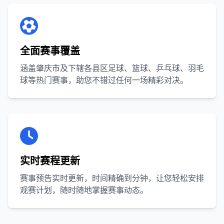
全面赛事覆盖
涵盖肇庆市及下辖各县区足球、篮球、乒乓球、羽毛
球等热门赛事，助您不错过任何一场精彩对决。
实时赛程更新
赛事预告实时更新，时间精确到分钟，让您轻松安排
观赛计划，随时随地掌握赛事动态。