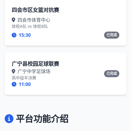
四会市区女篮对抗赛
四会市体育中心
体校A队 vs 体校B队
15:30
已完成
广宁县校园足球联赛
广宁中学足球场
已完成
高中组半决赛
11:00
平台功能介绍