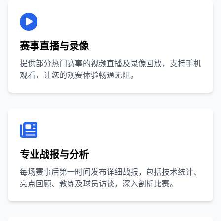
赛事直播与录像
提供部分热门赛事的视频直播及录像回放，支持手机
观看，让您的观赛体验畅通无阻。
专业战报与分析
每场赛事后第一时间发布详细战报，包括技术统计、
亮点回顾、教练及球员访谈，深入剖析比赛。