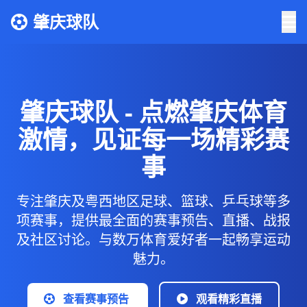
肇庆球队
肇庆球队 - 点燃肇庆体育
激情，见证每一场精彩赛
事
专注肇庆及粤西地区足球、篮球、乒乓球等多
项赛事，提供最全面的赛事预告、直播、战报
及社区讨论。与数万体育爱好者一起畅享运动
魅力。
查看赛事预告
观看精彩直播