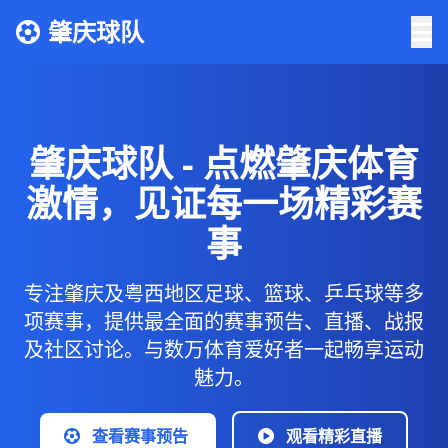
肇庆球队
肇庆球队 - 点燃肇庆体育
激情，见证每一场精彩赛
事
专注肇庆及粤西地区足球、篮球、乒乓球等多
项赛事，提供最全面的赛事预告、直播、战报
及社区讨论。与数万体育爱好者一起畅享运动
魅力。
查看赛事预告
观看精彩直播