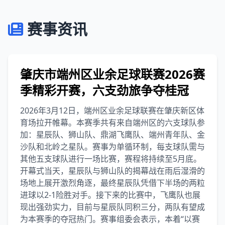
赛事资讯
肇庆市端州区业余足球联赛2026赛
季精彩开赛，六支劲旅争夺桂冠
2026年3月12日，端州区业余足球联赛在肇庆新区体
育场拉开帷幕。本赛季共有来自端州区的六支球队参
加：星辰队、狮山队、鼎湖飞鹰队、端州青年队、金
沙队和北岭之星队。赛事为单循环制，每支球队需与
其他五支球队进行一场比赛，赛程将持续至5月底。
开幕式当天，星辰队与狮山队的揭幕战在雨后湿滑的
场地上展开激烈角逐，最终星辰队凭借下半场的两粒
进球以2-1险胜对手。接下来的比赛中，飞鹰队也展
现出强劲实力，目前与星辰队同积三分，两队有望成
为本赛季的夺冠热门。赛事组委会表示，本着“以赛