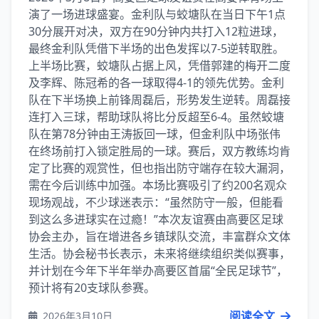
演了一场进球盛宴。金利队与蛟塘队在当日下午1点
30分展开对决，双方在90分钟内共打入12粒进球，
最终金利队凭借下半场的出色发挥以7-5逆转取胜。
上半场比赛，蛟塘队占据上风，凭借郭建的梅开二度
及李辉、陈冠希的各一球取得4-1的领先优势。金利
队在下半场换上前锋周磊后，形势发生逆转。周磊接
连打入三球，帮助球队将比分反超至6-4。虽然蛟塘
队在第78分钟由王涛扳回一球，但金利队中场张伟
在终场前打入锁定胜局的一球。赛后，双方教练均肯
定了比赛的观赏性，但也指出防守端存在较大漏洞，
需在今后训练中加强。本场比赛吸引了约200名观众
现场观战，不少球迷表示：“虽然防守一般，但能看
到这么多进球实在过瘾！”本次友谊赛由高要区足球
协会主办，旨在增进各乡镇球队交流，丰富群众文体
生活。协会秘书长表示，未来将继续组织类似赛事，
并计划在今年下半年举办高要区首届“全民足球节”，
预计将有20支球队参赛。
阅读全文
2026年3月10日