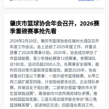
肇庆市篮球协会年会召开，2026赛
季重磅赛事抢先看
2026年2月20日，肇庆市篮球协会在端州大酒店召开
年度工作会议。会上总结了2025年度工作，并重点
部署了2026年赛事计划。2025年，协会成功举办了
市篮球联赛、青少年锦标赛等12项赛事，参赛球队
达180支，运动员超2000人次。在赛事安全保障、裁
判员培训等方面取得显著成效。展望2026年，协会
将重点打造以下赛事：一是升级市篮球联赛，从甲乙
丙三级扩展至四级，计划吸纳更多社区、企业球队参
赛，并增设女子组比赛；二是举办首届“肇庆市大学
生篮球挑战赛”，邀请省内10余所高校球队参赛，推
动校园篮球发展；三是与周边城市联合举办“珠三角
篮球精英赛”，促进地区交流；四是强化青训工作，