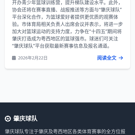
开办青少年篮球训练营，提升梯队建设水平。此外，
协会还将在赛事直播、战报推送等方面与“肇庆球队”
平台深化合作，为篮球爱好者提供更优质的观赛体
验。市体育局相关负责人出席会议并表示，将进一步
加大对篮球运动的支持力度，力争在“十四五”期间将
肇庆打造成为粤西地区的篮球强市。球迷们可关注
“肇庆球队”平台获取最新赛事信息及报名通道。
阅读全文
2026年2月22日
肇庆球队
肇庆球队专注于肇庆及粤西地区各类体育赛事的全方位报