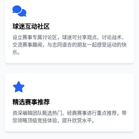
球迷互动社区
设立赛事专属讨论区，球迷可分享观点、讨论战术、
交流赛事趣闻，与志同道合的朋友一起感受运动的快
乐。
精选赛事推荐
资深编辑团队甄选热门、经典赛事进行重点推荐，带
您领略顶级竞技体验，提升欣赏水平。