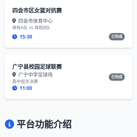
四会市区女篮对抗赛
四会市体育中心
体校A队 vs 体校B队
15:30
已完成
广宁县校园足球联赛
广宁中学足球场
已完成
高中组半决赛
11:00
平台功能介绍