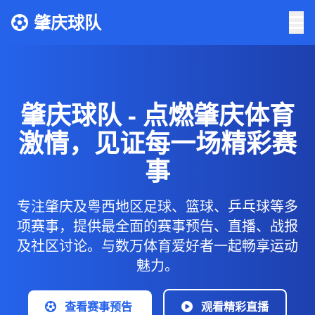
肇庆球队
肇庆球队 - 点燃肇庆体育
激情，见证每一场精彩赛
事
专注肇庆及粤西地区足球、篮球、乒乓球等多
项赛事，提供最全面的赛事预告、直播、战报
及社区讨论。与数万体育爱好者一起畅享运动
魅力。
查看赛事预告
观看精彩直播