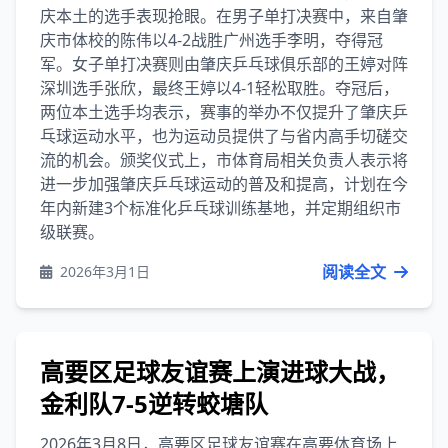
庆本土的选手表现抢眼。在男子单打决赛中，来自肇
庆市体校的陈伟以4-2战胜广州选手李明，夺得冠
军。女子单打决赛则由肇庆乒乓球俱乐部的王婷对阵
深圳选手张欣，最终王婷以4-1轻松取胜。夺冠后，
两位本土选手均表示，赛事的举办不仅提升了肇庆乒
乓球运动水平，也为运动员提供了与省内高手切磋交
流的机会。颁奖仪式上，市体育局相关负责人表示将
进一步加强肇庆乒乓球运动的普及和提高，计划在今
年内新建3个标准化乒乓球训练基地，并定期组织市
级联赛。
阅读全文
2026年3月1日
高要区足球友谊赛上演进球大战，
金利队7-5逆转蛟塘队
2026年3月8日，高要区足球友谊赛在高要体育场上