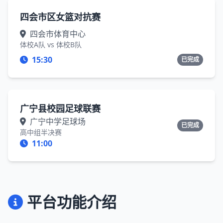
四会市区女篮对抗赛
四会市体育中心
体校A队 vs 体校B队
15:30
已完成
广宁县校园足球联赛
广宁中学足球场
已完成
高中组半决赛
11:00
平台功能介绍