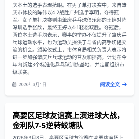
庆本土的选手表现抢眼。在男子单打决赛中，来自肇
庆市体校的陈伟以4-2战胜广州选手李明，夺得冠
军。女子单打决赛则由肇庆乒乓球俱乐部的王婷对阵
深圳选手张欣，最终王婷以4-1轻松取胜。夺冠后，
两位本土选手均表示，赛事的举办不仅提升了肇庆乒
乓球运动水平，也为运动员提供了与省内高手切磋交
流的机会。颁奖仪式上，市体育局相关负责人表示将
进一步加强肇庆乒乓球运动的普及和提高，计划在今
年内新建3个标准化乒乓球训练基地，并定期组织市
级联赛。
阅读全文
2026年3月1日
高要区足球友谊赛上演进球大战，
金利队7-5逆转蛟塘队
2026年3月8日，高要区足球友谊赛在高要体育场上