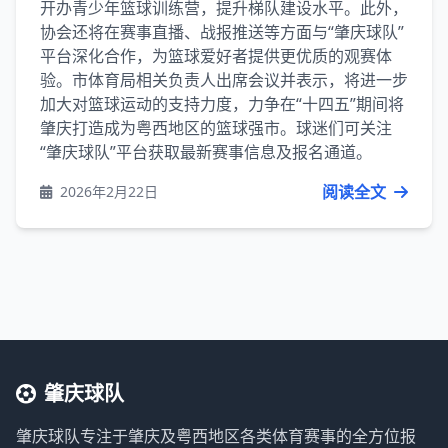
开办青少年篮球训练营，提升梯队建设水平。此外，
协会还将在赛事直播、战报推送等方面与“肇庆球队”
平台深化合作，为篮球爱好者提供更优质的观赛体
验。市体育局相关负责人出席会议并表示，将进一步
加大对篮球运动的支持力度，力争在“十四五”期间将
肇庆打造成为粤西地区的篮球强市。球迷们可关注
“肇庆球队”平台获取最新赛事信息及报名通道。
阅读全文
2026年2月22日
肇庆球队
肇庆球队专注于肇庆及粤西地区各类体育赛事的全方位报