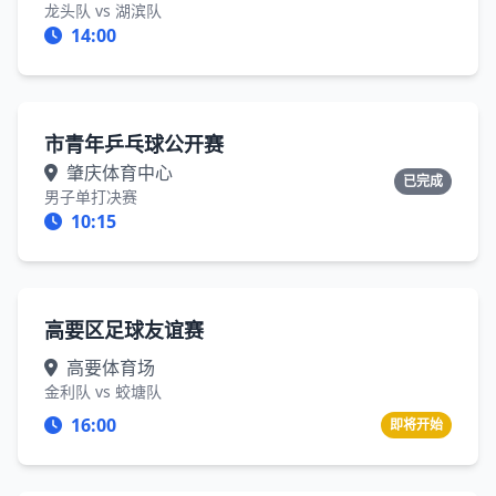
龙头队 vs 湖滨队
14:00
市青年乒乓球公开赛
肇庆体育中心
已完成
男子单打决赛
10:15
高要区足球友谊赛
高要体育场
金利队 vs 蛟塘队
16:00
即将开始