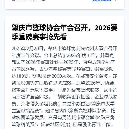
肇庆市篮球协会年会召开，2026赛
季重磅赛事抢先看
2026年2月20日，肇庆市篮球协会在端州大酒店召开
年度工作会议。会上总结了2025年度工作，并重点
部署了2026年赛事计划。2025年，协会成功举办了
市篮球联赛、青少年锦标赛等12项赛事，参赛球队
达180支，运动员超2000人次。在赛事安全保障、裁
判员培训等方面取得显著成效。展望2026年，协会
将重点打造以下赛事：一是升级市篮球联赛，从甲乙
丙三级扩展至四级，计划吸纳更多社区、企业球队参
赛，并增设女子组比赛；二是举办首届“肇庆市大学
生篮球挑战赛”，邀请省内10余所高校球队参赛，推
动校园篮球发展；三是与周边城市联合举办“珠三角
篮球精英赛”，促进地区交流；四是强化青训工作，