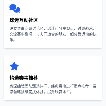
球迷互动社区
设立赛事专属讨论区，球迷可分享观点、讨论战术、
交流赛事趣闻，与志同道合的朋友一起感受运动的快
乐。
精选赛事推荐
资深编辑团队甄选热门、经典赛事进行重点推荐，带
您领略顶级竞技体验，提升欣赏水平。