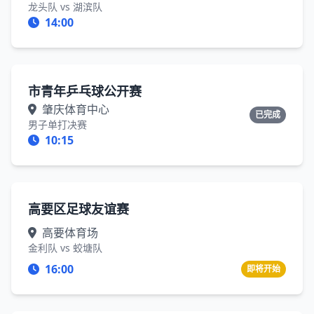
龙头队 vs 湖滨队
14:00
市青年乒乓球公开赛
肇庆体育中心
已完成
男子单打决赛
10:15
高要区足球友谊赛
高要体育场
金利队 vs 蛟塘队
16:00
即将开始