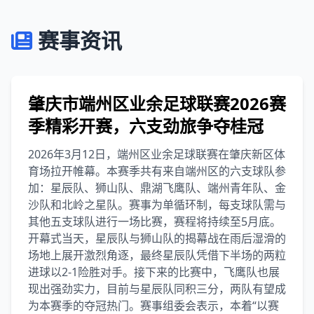
赛事资讯
肇庆市端州区业余足球联赛2026赛
季精彩开赛，六支劲旅争夺桂冠
2026年3月12日，端州区业余足球联赛在肇庆新区体
育场拉开帷幕。本赛季共有来自端州区的六支球队参
加：星辰队、狮山队、鼎湖飞鹰队、端州青年队、金
沙队和北岭之星队。赛事为单循环制，每支球队需与
其他五支球队进行一场比赛，赛程将持续至5月底。
开幕式当天，星辰队与狮山队的揭幕战在雨后湿滑的
场地上展开激烈角逐，最终星辰队凭借下半场的两粒
进球以2-1险胜对手。接下来的比赛中，飞鹰队也展
现出强劲实力，目前与星辰队同积三分，两队有望成
为本赛季的夺冠热门。赛事组委会表示，本着“以赛