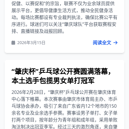
促健、以赛促和”的宗旨，联赛不仅为业余球员提供
展示平台，更倡导健康生活方式，推动全民健身活
动。每场比赛都设有专业裁判执法，确保比赛公平有
序进行。球迷们可以关注“肇庆球队”平台获取赛程安
排、直播链接及战报回顾。
阅读全文
2026年3月15日
“肇庆杯”乒乓球公开赛圆满落幕，
本土选手包揽男女单打冠军
2026年2月28日，“肇庆杯”乒乓球公开赛在肇庆体育
中心落下帷幕。本次赛事由肇庆市体育局主办、市乒
乓球协会承办，吸引了来自广东省内12个地市的150
余名专业及业余选手参赛。赛事设男子单打、女子单
打两个项目，按年龄分为青年组和成年组，采用单败
淘汰制决出冠亚季军。经过三天的激烈角逐，来自肇