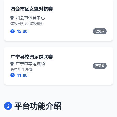
四会市区女篮对抗赛
四会市体育中心
体校A队 vs 体校B队
15:30
已完成
广宁县校园足球联赛
广宁中学足球场
已完成
高中组半决赛
11:00
平台功能介绍