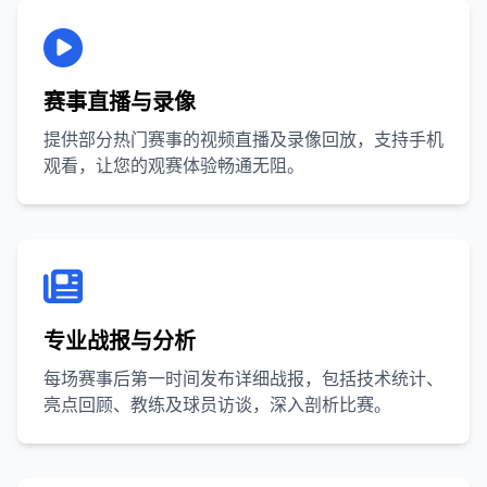
赛事直播与录像
提供部分热门赛事的视频直播及录像回放，支持手机
观看，让您的观赛体验畅通无阻。
专业战报与分析
每场赛事后第一时间发布详细战报，包括技术统计、
亮点回顾、教练及球员访谈，深入剖析比赛。