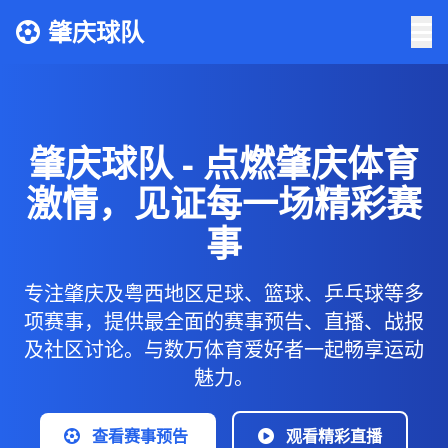
肇庆球队
肇庆球队 - 点燃肇庆体育
激情，见证每一场精彩赛
事
专注肇庆及粤西地区足球、篮球、乒乓球等多
项赛事，提供最全面的赛事预告、直播、战报
及社区讨论。与数万体育爱好者一起畅享运动
魅力。
查看赛事预告
观看精彩直播