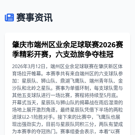
赛事资讯
肇庆市端州区业余足球联赛2026赛
季精彩开赛，六支劲旅争夺桂冠
2026年3月12日，端州区业余足球联赛在肇庆新区体
育场拉开帷幕。本赛季共有来自端州区的六支球队参
加：星辰队、狮山队、鼎湖飞鹰队、端州青年队、金
沙队和北岭之星队。赛事为单循环制，每支球队需与
其他五支球队进行一场比赛，赛程将持续至5月底。
开幕式当天，星辰队与狮山队的揭幕战在雨后湿滑的
场地上展开激烈角逐，最终星辰队凭借下半场的两粒
进球以2-1险胜对手。接下来的比赛中，飞鹰队也展
现出强劲实力，目前与星辰队同积三分，两队有望成
为本赛季的夺冠热门。赛事组委会表示，本着“以赛