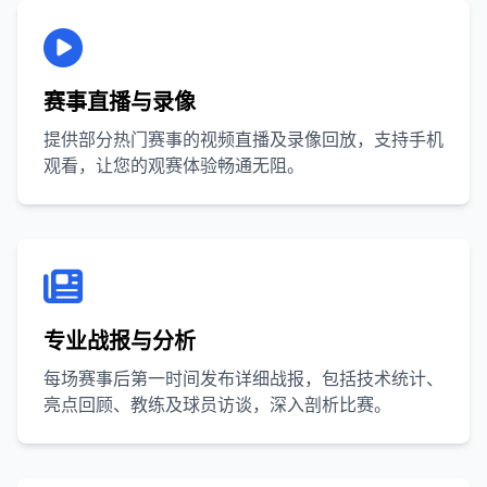
赛事直播与录像
提供部分热门赛事的视频直播及录像回放，支持手机
观看，让您的观赛体验畅通无阻。
专业战报与分析
每场赛事后第一时间发布详细战报，包括技术统计、
亮点回顾、教练及球员访谈，深入剖析比赛。