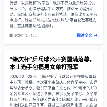
促健、以赛促和”的宗旨，联赛不仅为业余球员提供
展示平台，更倡导健康生活方式，推动全民健身活
动。每场比赛都设有专业裁判执法，确保比赛公平有
序进行。球迷们可以关注“肇庆球队”平台获取赛程安
排、直播链接及战报回顾。
阅读全文
2026年3月15日
“肇庆杯”乒乓球公开赛圆满落幕，
本土选手包揽男女单打冠军
2026年2月28日，“肇庆杯”乒乓球公开赛在肇庆体育
中心落下帷幕。本次赛事由肇庆市体育局主办、市乒
乓球协会承办，吸引了来自广东省内12个地市的150
余名专业及业余选手参赛。赛事设男子单打、女子单
打两个项目，按年龄分为青年组和成年组，采用单败
淘汰制决出冠亚季军。经过三天的激烈角逐，来自肇