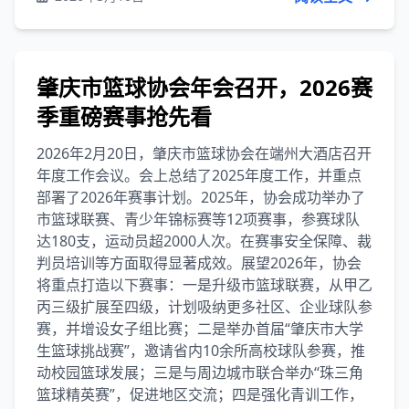
肇庆市篮球协会年会召开，2026赛
季重磅赛事抢先看
2026年2月20日，肇庆市篮球协会在端州大酒店召开
年度工作会议。会上总结了2025年度工作，并重点
部署了2026年赛事计划。2025年，协会成功举办了
市篮球联赛、青少年锦标赛等12项赛事，参赛球队
达180支，运动员超2000人次。在赛事安全保障、裁
判员培训等方面取得显著成效。展望2026年，协会
将重点打造以下赛事：一是升级市篮球联赛，从甲乙
丙三级扩展至四级，计划吸纳更多社区、企业球队参
赛，并增设女子组比赛；二是举办首届“肇庆市大学
生篮球挑战赛”，邀请省内10余所高校球队参赛，推
动校园篮球发展；三是与周边城市联合举办“珠三角
篮球精英赛”，促进地区交流；四是强化青训工作，