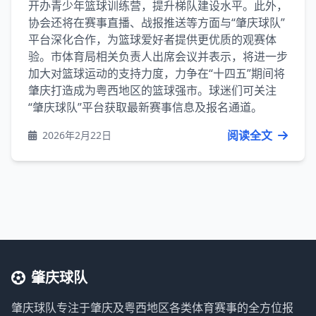
开办青少年篮球训练营，提升梯队建设水平。此外，
协会还将在赛事直播、战报推送等方面与“肇庆球队”
平台深化合作，为篮球爱好者提供更优质的观赛体
验。市体育局相关负责人出席会议并表示，将进一步
加大对篮球运动的支持力度，力争在“十四五”期间将
肇庆打造成为粤西地区的篮球强市。球迷们可关注
“肇庆球队”平台获取最新赛事信息及报名通道。
阅读全文
2026年2月22日
肇庆球队
肇庆球队专注于肇庆及粤西地区各类体育赛事的全方位报