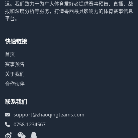
道。我们致力于为广大体育爱好者提供赛事预告、直播、战
报和深度分析等服务，打造粤西最具影响力的体育赛事信息
平台。
快速链接
首页
赛事预告
关于我们
合作伙伴
联系我们
support@zhaoqingteams.com
0758-1234567