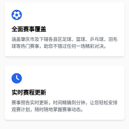
全面赛事覆盖
涵盖肇庆市及下辖各县区足球、篮球、乒乓球、羽毛
球等热门赛事，助您不错过任何一场精彩对决。
实时赛程更新
赛事预告实时更新，时间精确到分钟，让您轻松安排
观赛计划，随时随地掌握赛事动态。