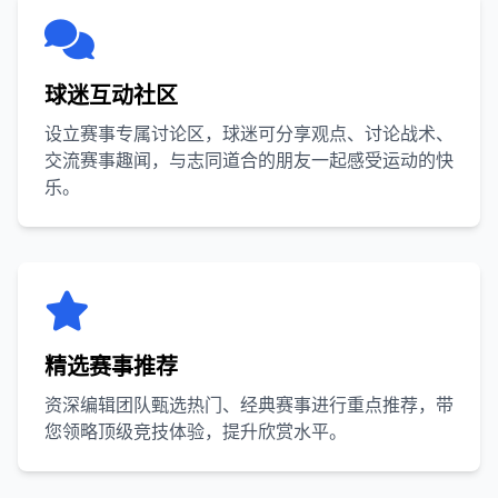
球迷互动社区
设立赛事专属讨论区，球迷可分享观点、讨论战术、
交流赛事趣闻，与志同道合的朋友一起感受运动的快
乐。
精选赛事推荐
资深编辑团队甄选热门、经典赛事进行重点推荐，带
您领略顶级竞技体验，提升欣赏水平。