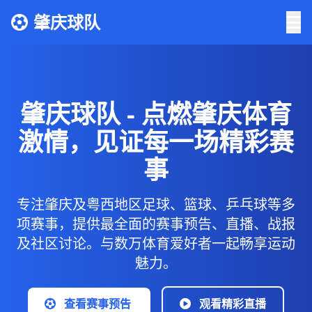
肇庆球队
肇庆球队 - 点燃肇庆体育
激情，见证每一场精彩赛
事
专注肇庆及粤西地区足球、篮球、乒乓球等多
项赛事，提供最全面的赛事预告、直播、战报
及社区讨论。与数万体育爱好者一起畅享运动
魅力。
查看赛事预告
观看精彩直播