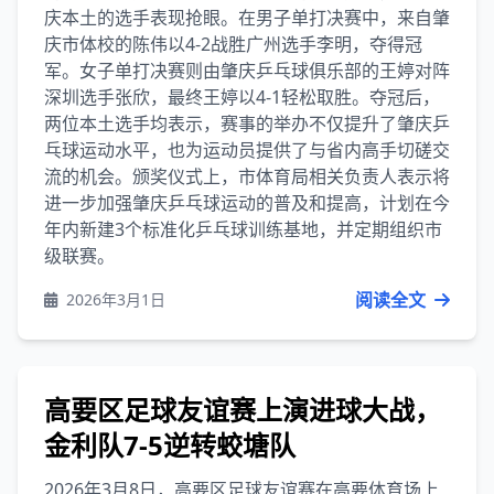
庆本土的选手表现抢眼。在男子单打决赛中，来自肇
庆市体校的陈伟以4-2战胜广州选手李明，夺得冠
军。女子单打决赛则由肇庆乒乓球俱乐部的王婷对阵
深圳选手张欣，最终王婷以4-1轻松取胜。夺冠后，
两位本土选手均表示，赛事的举办不仅提升了肇庆乒
乓球运动水平，也为运动员提供了与省内高手切磋交
流的机会。颁奖仪式上，市体育局相关负责人表示将
进一步加强肇庆乒乓球运动的普及和提高，计划在今
年内新建3个标准化乒乓球训练基地，并定期组织市
级联赛。
阅读全文
2026年3月1日
高要区足球友谊赛上演进球大战，
金利队7-5逆转蛟塘队
2026年3月8日，高要区足球友谊赛在高要体育场上