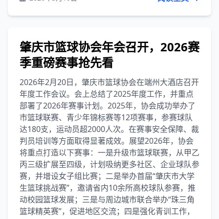
肇庆市篮球协会年会召开，2026赛
季重磅赛事抢先看
2026年2月20日，肇庆市篮球协会在端州大酒店召开
年度工作会议。会上总结了2025年度工作，并重点
部署了2026年赛事计划。2025年，协会成功举办了
市篮球联赛、青少年锦标赛等12项赛事，参赛球队
达180支，运动员超2000人次。在赛事安全保障、裁
判员培训等方面取得显著成效。展望2026年，协会
将重点打造以下赛事：一是升级市篮球联赛，从甲乙
丙三级扩展至四级，计划吸纳更多社区、企业球队参
赛，并增设女子组比赛；二是举办首届“肇庆市大学
生篮球挑战赛”，邀请省内10余所高校球队参赛，推
动校园篮球发展；三是与周边城市联合举办“珠三角
篮球精英赛”，促进地区交流；四是强化青训工作，