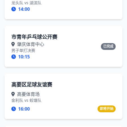
龙头队 vs 湖滨队
14:00
市青年乒乓球公开赛
肇庆体育中心
已完成
男子单打决赛
10:15
高要区足球友谊赛
高要体育场
金利队 vs 蛟塘队
16:00
即将开始