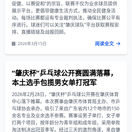
促健、以赛促和”的宗旨，联赛不仅为业余球员提供
展示平台，更倡导健康生活方式，推动全民健身活
动。每场比赛都设有专业裁判执法，确保比赛公平有
序进行。球迷们可以关注“肇庆球队”平台获取赛程安
排、直播链接及战报回顾。
阅读全文
2026年3月15日
“肇庆杯”乒乓球公开赛圆满落幕，
本土选手包揽男女单打冠军
2026年2月28日，“肇庆杯”乒乓球公开赛在肇庆体育
中心落下帷幕。本次赛事由肇庆市体育局主办、市乒
乓球协会承办，吸引了来自广东省内12个地市的150
余名专业及业余选手参赛。赛事设男子单打、女子单
打两个项目，按年龄分为青年组和成年组，采用单败
淘汰制决出冠亚季军。经过三天的激烈角逐，来自肇