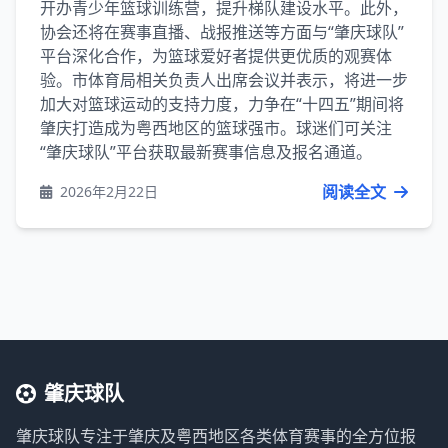
开办青少年篮球训练营，提升梯队建设水平。此外，
协会还将在赛事直播、战报推送等方面与“肇庆球队”
平台深化合作，为篮球爱好者提供更优质的观赛体
验。市体育局相关负责人出席会议并表示，将进一步
加大对篮球运动的支持力度，力争在“十四五”期间将
肇庆打造成为粤西地区的篮球强市。球迷们可关注
“肇庆球队”平台获取最新赛事信息及报名通道。
阅读全文
2026年2月22日
肇庆球队
肇庆球队专注于肇庆及粤西地区各类体育赛事的全方位报