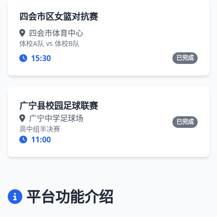
四会市区女篮对抗赛
四会市体育中心
体校A队 vs 体校B队
15:30
已完成
广宁县校园足球联赛
广宁中学足球场
已完成
高中组半决赛
11:00
平台功能介绍