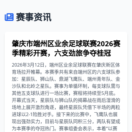
赛事资讯
肇庆市端州区业余足球联赛2026赛
季精彩开赛，六支劲旅争夺桂冠
2026年3月12日，端州区业余足球联赛在肇庆新区体
育场拉开帷幕。本赛季共有来自端州区的六支球队参
加：星辰队、狮山队、鼎湖飞鹰队、端州青年队、金
沙队和北岭之星队。赛事为单循环制，每支球队需与
其他五支球队进行一场比赛，赛程将持续至5月底。
开幕式当天，星辰队与狮山队的揭幕战在雨后湿滑的
场地上展开激烈角逐，最终星辰队凭借下半场的两粒
进球以2-1险胜对手。接下来的比赛中，飞鹰队也展
现出强劲实力，目前与星辰队同积三分，两队有望成
为本赛季的夺冠热门。赛事组委会表示，本着“以赛