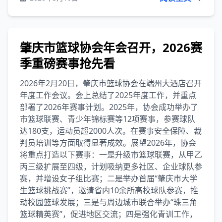
肇庆市篮球协会年会召开，2026赛
季重磅赛事抢先看
2026年2月20日，肇庆市篮球协会在端州大酒店召开
年度工作会议。会上总结了2025年度工作，并重点
部署了2026年赛事计划。2025年，协会成功举办了
市篮球联赛、青少年锦标赛等12项赛事，参赛球队
达180支，运动员超2000人次。在赛事安全保障、裁
判员培训等方面取得显著成效。展望2026年，协会
将重点打造以下赛事：一是升级市篮球联赛，从甲乙
丙三级扩展至四级，计划吸纳更多社区、企业球队参
赛，并增设女子组比赛；二是举办首届“肇庆市大学
生篮球挑战赛”，邀请省内10余所高校球队参赛，推
动校园篮球发展；三是与周边城市联合举办“珠三角
篮球精英赛”，促进地区交流；四是强化青训工作，