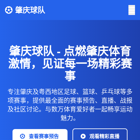
肇庆球队
肇庆球队 - 点燃肇庆体育
激情，见证每一场精彩赛
事
专注肇庆及粤西地区足球、篮球、乒乓球等多
项赛事，提供最全面的赛事预告、直播、战报
及社区讨论。与数万体育爱好者一起畅享运动
魅力。
查看赛事预告
观看精彩直播