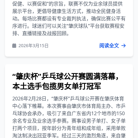
促健、以赛促和”的宗旨，联赛不仅为业余球员提供
展示平台，更倡导健康生活方式，推动全民健身活
动。每场比赛都设有专业裁判执法，确保比赛公平有
序进行。球迷们可以关注“肇庆球队”平台获取赛程安
排、直播链接及战报回顾。
阅读全文
2026年3月15日
“肇庆杯”乒乓球公开赛圆满落幕，
本土选手包揽男女单打冠军
2026年2月28日，“肇庆杯”乒乓球公开赛在肇庆体育
中心落下帷幕。本次赛事由肇庆市体育局主办、市乒
乓球协会承办，吸引了来自广东省内12个地市的150
余名专业及业余选手参赛。赛事设男子单打、女子单
打两个项目，按年龄分为青年组和成年组，采用单败
淘汰制决出冠亚季军。经过三天的激烈角逐，来自肇