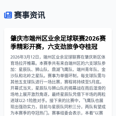
赛事资讯
肇庆市端州区业余足球联赛2026赛
季精彩开赛，六支劲旅争夺桂冠
2026年3月12日，端州区业余足球联赛在肇庆新区体
育场拉开帷幕。本赛季共有来自端州区的六支球队参
加：星辰队、狮山队、鼎湖飞鹰队、端州青年队、金
沙队和北岭之星队。赛事为单循环制，每支球队需与
其他五支球队进行一场比赛，赛程将持续至5月底。
开幕式当天，星辰队与狮山队的揭幕战在雨后湿滑的
场地上展开激烈角逐，最终星辰队凭借下半场的两粒
进球以2-1险胜对手。接下来的比赛中，飞鹰队也展
现出强劲实力，目前与星辰队同积三分，两队有望成
为本赛季的夺冠热门。赛事组委会表示，本着“以赛