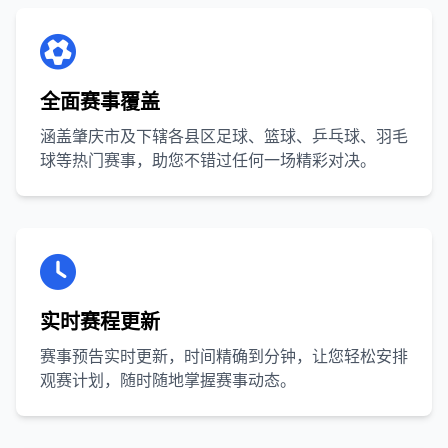
全面赛事覆盖
涵盖肇庆市及下辖各县区足球、篮球、乒乓球、羽毛
球等热门赛事，助您不错过任何一场精彩对决。
实时赛程更新
赛事预告实时更新，时间精确到分钟，让您轻松安排
观赛计划，随时随地掌握赛事动态。