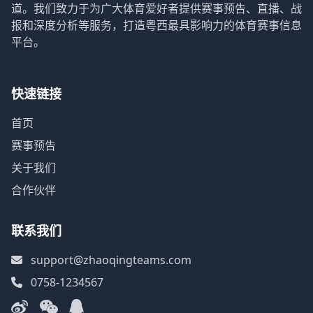
道。我们致力于为广大体育爱好者提供赛事预告、直播、战
报和深度分析等服务，打造粤西最具影响力的体育赛事信息
平台。
快速链接
首页
赛事预告
关于我们
合作伙伴
联系我们
support@zhaoqingteams.com
0758-1234567