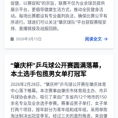
促健、以赛促和”的宗旨，联赛不仅为业余球员提供
展示平台，更倡导健康生活方式，推动全民健身活
动。每场比赛都设有专业裁判执法，确保比赛公平有
序进行。球迷们可以关注“肇庆球队”平台获取赛程安
排、直播链接及战报回顾。
阅读全文
2026年3月15日
“肇庆杯”乒乓球公开赛圆满落幕，
本土选手包揽男女单打冠军
2026年2月28日，“肇庆杯”乒乓球公开赛在肇庆体育
中心落下帷幕。本次赛事由肇庆市体育局主办、市乒
乓球协会承办，吸引了来自广东省内12个地市的150
余名专业及业余选手参赛。赛事设男子单打、女子单
打两个项目，按年龄分为青年组和成年组，采用单败
淘汰制决出冠亚季军。经过三天的激烈角逐，来自肇