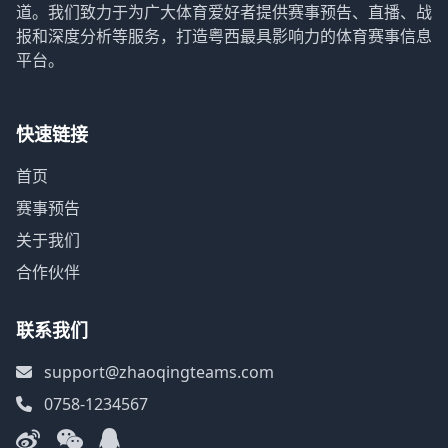
道。我们致力于为广大体育爱好者提供赛事预告、直播、战
报和深度分析等服务，打造粤西最具影响力的体育赛事信息
平台。
快速链接
首页
赛事预告
关于我们
合作伙伴
联系我们
support@zhaoqingteams.com
0758-1234567