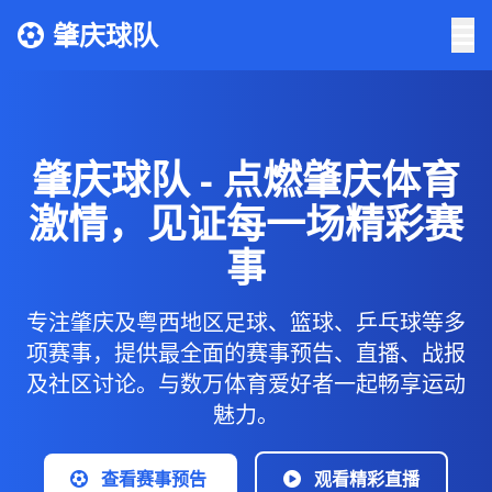
肇庆球队
肇庆球队 - 点燃肇庆体育
激情，见证每一场精彩赛
事
专注肇庆及粤西地区足球、篮球、乒乓球等多
项赛事，提供最全面的赛事预告、直播、战报
及社区讨论。与数万体育爱好者一起畅享运动
魅力。
查看赛事预告
观看精彩直播