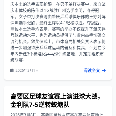
庆本土的选手表现抢眼。在男子单打决赛中，来自肇
庆市体校的陈伟以4-2战胜广州选手李明，夺得冠
军。女子单打决赛则由肇庆乒乓球俱乐部的王婷对阵
深圳选手张欣，最终王婷以4-1轻松取胜。夺冠后，
两位本土选手均表示，赛事的举办不仅提升了肇庆乒
乓球运动水平，也为运动员提供了与省内高手切磋交
流的机会。颁奖仪式上，市体育局相关负责人表示将
进一步加强肇庆乒乓球运动的普及和提高，计划在今
年内新建3个标准化乒乓球训练基地，并定期组织市
级联赛。
阅读全文
2026年3月1日
高要区足球友谊赛上演进球大战，
金利队7-5逆转蛟塘队
2026年3月8日，高要区足球友谊赛在高要体育场上