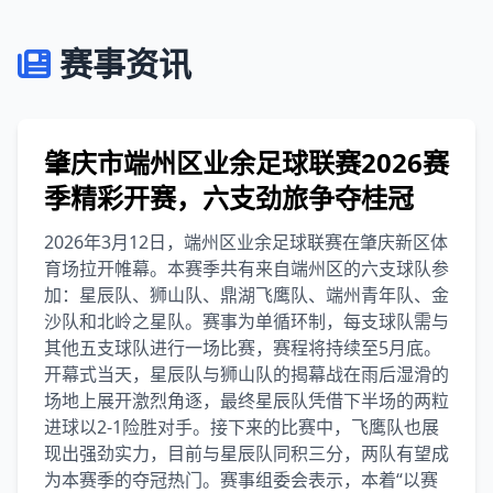
赛事资讯
肇庆市端州区业余足球联赛2026赛
季精彩开赛，六支劲旅争夺桂冠
2026年3月12日，端州区业余足球联赛在肇庆新区体
育场拉开帷幕。本赛季共有来自端州区的六支球队参
加：星辰队、狮山队、鼎湖飞鹰队、端州青年队、金
沙队和北岭之星队。赛事为单循环制，每支球队需与
其他五支球队进行一场比赛，赛程将持续至5月底。
开幕式当天，星辰队与狮山队的揭幕战在雨后湿滑的
场地上展开激烈角逐，最终星辰队凭借下半场的两粒
进球以2-1险胜对手。接下来的比赛中，飞鹰队也展
现出强劲实力，目前与星辰队同积三分，两队有望成
为本赛季的夺冠热门。赛事组委会表示，本着“以赛