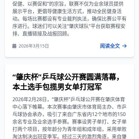
促健、以赛促和”的宗旨，联赛不仅为业余球员提供
展示平台，更倡导健康生活方式，推动全民健身活
动。每场比赛都设有专业裁判执法，确保比赛公平有
序进行。球迷们可以关注“肇庆球队”平台获取赛程安
排、直播链接及战报回顾。
阅读全文
2026年3月15日
“肇庆杯”乒乓球公开赛圆满落幕，
本土选手包揽男女单打冠军
2026年2月28日，“肇庆杯”乒乓球公开赛在肇庆体育
中心落下帷幕。本次赛事由肇庆市体育局主办、市乒
乓球协会承办，吸引了来自广东省内12个地市的150
余名专业及业余选手参赛。赛事设男子单打、女子单
打两个项目，按年龄分为青年组和成年组，采用单败
淘汰制决出冠亚季军。经过三天的激烈角逐，来自肇