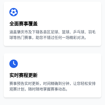
全面赛事覆盖
涵盖肇庆市及下辖各县区足球、篮球、乒乓球、羽毛
球等热门赛事，助您不错过任何一场精彩对决。
实时赛程更新
赛事预告实时更新，时间精确到分钟，让您轻松安排
观赛计划，随时随地掌握赛事动态。