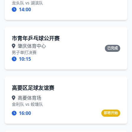
龙头队 vs 湖滨队
14:00
市青年乒乓球公开赛
肇庆体育中心
已完成
男子单打决赛
10:15
高要区足球友谊赛
高要体育场
金利队 vs 蛟塘队
16:00
即将开始