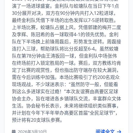
演了一场进球盛宴。金利队与蛟塘队在当日下午1点
30分展开对决，双方在90分钟内共打入12粒进球，
最终金利队凭借下半场的出色发挥以7-5逆转取胜。
上半场比赛，蛟塘队占据上风，凭借郭建的梅开二度
及李辉、陈冠希的各一球取得4-1的领先优势。金利
队在下半场换上前锋周磊后，形势发生逆转。周磊接
连打入三球，帮助球队将比分反超至6-4。虽然蛟塘
队在第78分钟由王涛扳回一球，但金利队中场张伟
在终场前打入锁定胜局的一球。赛后，双方教练均肯
定了比赛的观赏性，但也指出防守端存在较大漏洞，
需在今后训练中加强。本场比赛吸引了约200名观众
现场观战，不少球迷表示：“虽然防守一般，但能看
到这么多进球实在过瘾！”本次友谊赛由高要区足球
协会主办，旨在增进各乡镇球队交流，丰富群众文体
生活。协会秘书长表示，未来将继续组织类似赛事，
并计划在今年下半年举办高要区首届“全民足球节”，
预计将有20支球队参赛。
阅读全文
2026年3月10日