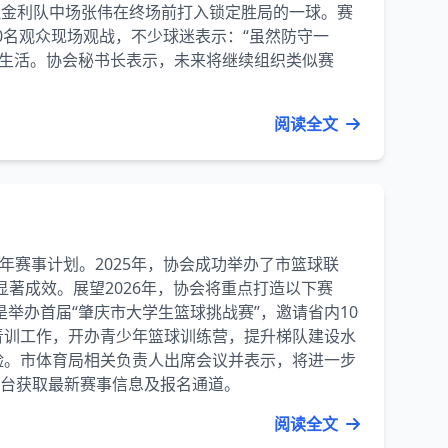
但金利队中场张伟在终场前打入锁定胜局的一球。赛
0名观众现场观战，不少球迷表示：“虽然防守一
体生活。协会秘书长表示，未来将继续组织类似赛
阅读全文
6年赛事计划。2025年，协会成功举办了市篮球联
显著成效。展望2026年，协会将重点打造以下赛
举办首届“肇庆市大学生篮球挑战赛”，邀请省内10
青训工作，开办青少年篮球训练营，提升梯队建设水
验。市体育局相关负责人出席会议并表示，将进一步
平台获取最新赛事信息及报名通道。
阅读全文