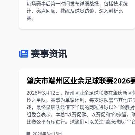
每场赛事后第一时间发布详细战报，包括技术统
计、亮点回顾、教练及球员访谈，深入剖析比
赛。
赛事资讯
肇庆市端州区业余足球联赛202
2026年3月12日，端州区业余足球联赛在肇庆
岭之星队。赛事为单循环制，每支球队需与其他五
逐，最终星辰队凭借下半场的两粒进球以2-1险
组委会表示，本着“以赛促健、以赛促和”的宗旨
比赛公平有序进行。球迷们可以关注“肇庆球队”平
2026年3月15日