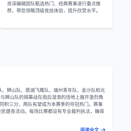
资深编辑团队甄选热门、经典赛事进行重点推
荐，带您领略顶级竞技体验，提升欣赏水平。
辰队、狮山队、鼎湖飞鹰队、端州青年队、金沙队和北
队与狮山队的揭幕战在雨后湿滑的场地上展开激烈角
队同积三分，两队有望成为本赛季的夺冠热门。赛事
全民健身活动。每场比赛都设有专业裁判执法，确保
阅读全文