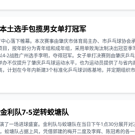
，本土选手包揽男女单打冠军
庆体育中心落下帷幕。本次赛事由肇庆市体育局主办、市乒乓球协会承
项目，按年龄分为青年组和成年组，采用单败淘汰制决出冠亚季
4-2战胜广州选手李明，夺得冠军。女子单打决赛则由肇庆乒乓
举办不仅提升了肇庆乒乓球运动水平，也为运动员提供了与省内
高，计划在今年内新建3个标准化乒乓球训练基地，并定期组织
金利队7-5逆转蛟塘队
上演了一场进球盛宴。金利队与蛟塘队在当日下午1点30分展开对
赛，蛟塘队占据上风，凭借郭建的梅开二度及李辉、陈冠希的各一