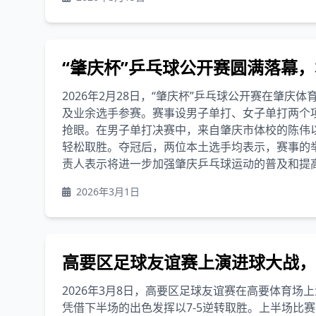
“肇庆杯”乒乓球公开赛圆满落幕
2026年2月28日，“肇庆杯”乒乓球公开赛在肇
及业余选手参赛。赛事设男子单打、女子单打两个
抢眼。在男子单打决赛中，来自肇庆市体校的陈伟以
轻松取胜。夺冠后，两位本土选手均表示，赛事的
责人表示将进一步加强肇庆乒乓球运动的普及和提
2026年3月1日
高要区足球友谊赛上演进球大战，
2026年3月8日，高要区足球友谊赛在高要体育场
凭借下半场的出色发挥以7-5逆转取胜。上半场比