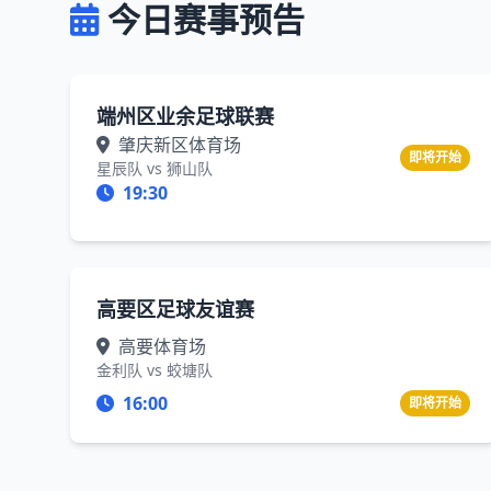
今日赛事预告
端州区业余足球联赛
肇庆新区体育场
即将开始
星辰队 vs 狮山队
19:30
高要区足球友谊赛
高要体育场
金利队 vs 蛟塘队
16:00
即将开始