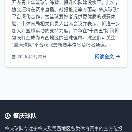
开办青少年篮球训练营，提升梯队建设水平。此外，
协会还将在赛事直播、战报推送等方面与“肇庆球队”
平台深化合作，为篮球爱好者提供更优质的观赛体
验。市体育局相关负责人出席会议并表示，将进一步
加大对篮球运动的支持力度，力争在“十四五”期间将
肇庆打造成为粤西地区的篮球强市。球迷们可关注
“肇庆球队”平台获取最新赛事信息及报名通道。
阅读全文
2026年2月22日
肇庆球队
肇庆球队专注于肇庆及粤西地区各类体育赛事的全方位报