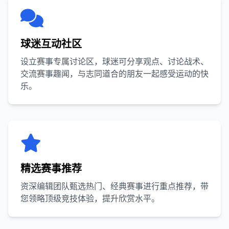
球迷互动社区
设立赛事专属讨论区，球迷可分享观点、讨论战术、
交流赛事趣闻，与志同道合的朋友一起感受运动的快
乐。
精选赛事推荐
资深编辑团队甄选热门、经典赛事进行重点推荐，带
您领略顶级竞技体验，提升欣赏水平。