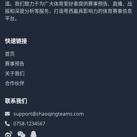
道。我们致力于为广大体育爱好者提供赛事预告、直播、战
报和深度分析等服务，打造粤西最具影响力的体育赛事信息
平台。
快速链接
首页
赛事预告
关于我们
合作伙伴
联系我们
support@zhaoqingteams.com
0758-1234567