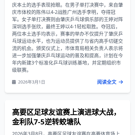
庆本土的选手表现抢眼。在男子单打决赛中，来自肇
庆市体校的陈伟以4-2战胜广州选手李明，夺得冠
军。女子单打决赛则由肇庆乒乓球俱乐部的王婷对阵
深圳选手张欣，最终王婷以4-1轻松取胜。夺冠后，
两位本土选手均表示，赛事的举办不仅提升了肇庆乒
乓球运动水平，也为运动员提供了与省内高手切磋交
流的机会。颁奖仪式上，市体育局相关负责人表示将
进一步加强肇庆乒乓球运动的普及和提高，计划在今
年内新建3个标准化乒乓球训练基地，并定期组织市
级联赛。
阅读全文
2026年3月1日
高要区足球友谊赛上演进球大战，
金利队7-5逆转蛟塘队
2026年3月8日，高要区足球友谊赛在高要体育场上