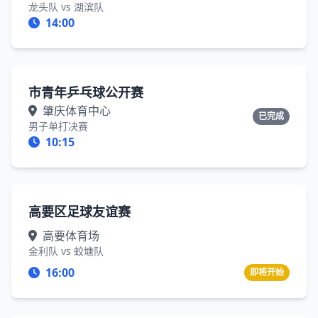
龙头队 vs 湖滨队
14:00
市青年乒乓球公开赛
肇庆体育中心
已完成
男子单打决赛
10:15
高要区足球友谊赛
高要体育场
金利队 vs 蛟塘队
16:00
即将开始