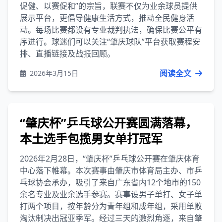
促健、以赛促和”的宗旨，联赛不仅为业余球员提供
展示平台，更倡导健康生活方式，推动全民健身活
动。每场比赛都设有专业裁判执法，确保比赛公平有
序进行。球迷们可以关注“肇庆球队”平台获取赛程安
排、直播链接及战报回顾。
阅读全文
2026年3月15日
“肇庆杯”乒乓球公开赛圆满落幕，
本土选手包揽男女单打冠军
2026年2月28日，“肇庆杯”乒乓球公开赛在肇庆体育
中心落下帷幕。本次赛事由肇庆市体育局主办、市乒
乓球协会承办，吸引了来自广东省内12个地市的150
余名专业及业余选手参赛。赛事设男子单打、女子单
打两个项目，按年龄分为青年组和成年组，采用单败
淘汰制决出冠亚季军。经过三天的激烈角逐，来自肇