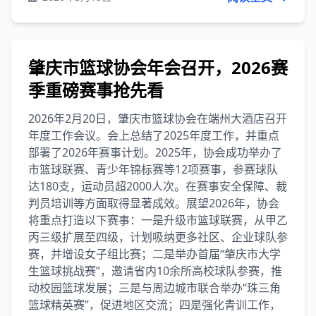
肇庆市篮球协会年会召开，2026赛
季重磅赛事抢先看
2026年2月20日，肇庆市篮球协会在端州大酒店召开
年度工作会议。会上总结了2025年度工作，并重点
部署了2026年赛事计划。2025年，协会成功举办了
市篮球联赛、青少年锦标赛等12项赛事，参赛球队
达180支，运动员超2000人次。在赛事安全保障、裁
判员培训等方面取得显著成效。展望2026年，协会
将重点打造以下赛事：一是升级市篮球联赛，从甲乙
丙三级扩展至四级，计划吸纳更多社区、企业球队参
赛，并增设女子组比赛；二是举办首届“肇庆市大学
生篮球挑战赛”，邀请省内10余所高校球队参赛，推
动校园篮球发展；三是与周边城市联合举办“珠三角
篮球精英赛”，促进地区交流；四是强化青训工作，