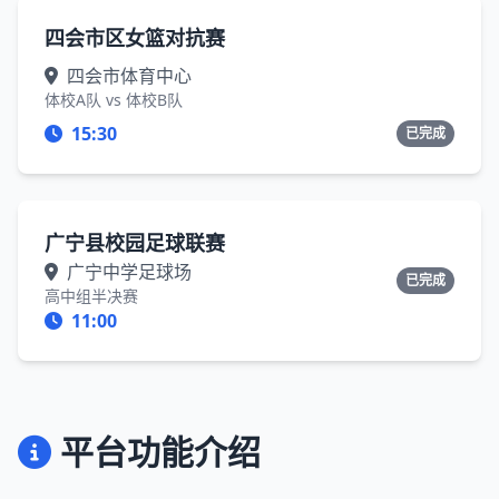
四会市区女篮对抗赛
四会市体育中心
体校A队 vs 体校B队
15:30
已完成
广宁县校园足球联赛
广宁中学足球场
已完成
高中组半决赛
11:00
平台功能介绍