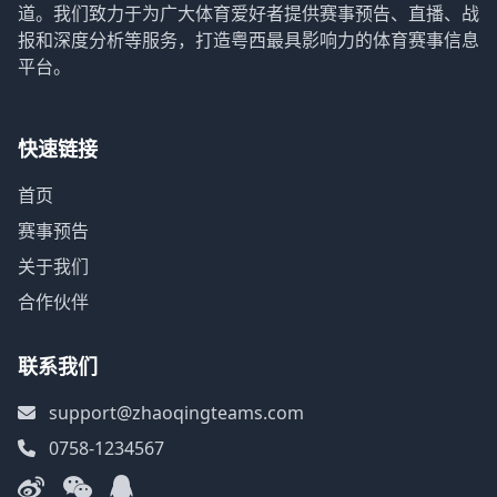
道。我们致力于为广大体育爱好者提供赛事预告、直播、战
报和深度分析等服务，打造粤西最具影响力的体育赛事信息
平台。
快速链接
首页
赛事预告
关于我们
合作伙伴
联系我们
support@zhaoqingteams.com
0758-1234567