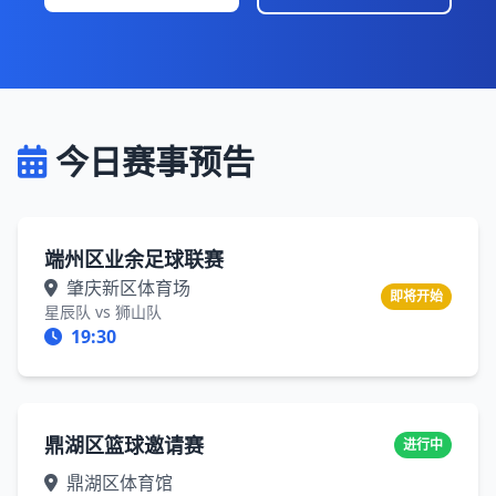
今日赛事预告
端州区业余足球联赛
肇庆新区体育场
即将开始
星辰队 vs 狮山队
19:30
鼎湖区篮球邀请赛
进行中
鼎湖区体育馆