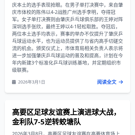
庆本土的选手表现抢眼。在男子单打决赛中，来自肇
庆市体校的陈伟以4-2战胜广州选手李明，夺得冠
军。女子单打决赛则由肇庆乒乓球俱乐部的王婷对阵
深圳选手张欣，最终王婷以4-1轻松取胜。夺冠后，
两位本土选手均表示，赛事的举办不仅提升了肇庆乒
乓球运动水平，也为运动员提供了与省内高手切磋交
流的机会。颁奖仪式上，市体育局相关负责人表示将
进一步加强肇庆乒乓球运动的普及和提高，计划在今
年内新建3个标准化乒乓球训练基地，并定期组织市
级联赛。
阅读全文
2026年3月1日
高要区足球友谊赛上演进球大战，
金利队7-5逆转蛟塘队
2026年3月8日，高要区足球友谊赛在高要体育场上