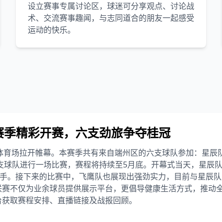
设立赛事专属讨论区，球迷可分享观点、讨论战
术、交流赛事趣闻，与志同道合的朋友一起感受
运动的快乐。
6赛季精彩开赛，六支劲旅争夺桂冠
新区体育场拉开帷幕。本赛季共有来自端州区的六支球队参加：星
支球队进行一场比赛，赛程将持续至5月底。开幕式当天，星辰
胜对手。接下来的比赛中，飞鹰队也展现出强劲实力，目前与星辰
，联赛不仅为业余球员提供展示平台，更倡导健康生活方式，推动
台获取赛程安排、直播链接及战报回顾。