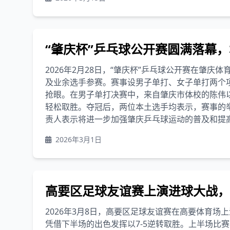
“肇庆杯”乒乓球公开赛圆满落幕
2026年2月28日，“肇庆杯”乒乓球公开赛在肇
及业余选手参赛。赛事设男子单打、女子单打两个
抢眼。在男子单打决赛中，来自肇庆市体校的陈伟以
轻松取胜。夺冠后，两位本土选手均表示，赛事的
责人表示将进一步加强肇庆乒乓球运动的普及和提
2026年3月1日
高要区足球友谊赛上演进球大战，
2026年3月8日，高要区足球友谊赛在高要体育场
凭借下半场的出色发挥以7-5逆转取胜。上半场比