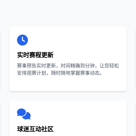
实时赛程更新
赛事预告实时更新，时间精确到分钟，让您轻松
安排观赛计划，随时随地掌握赛事动态。
球迷互动社区