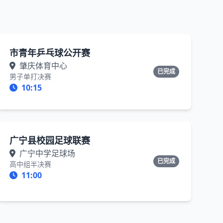
市青年乒乓球公开赛
肇庆体育中心
已完成
男子单打决赛
10:15
广宁县校园足球联赛
广宁中学足球场
已完成
高中组半决赛
11:00