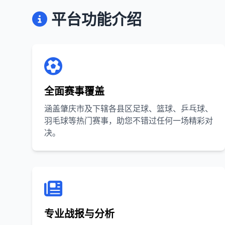
平台功能介绍
全面赛事覆盖
涵盖肇庆市及下辖各县区足球、篮球、乒乓球、
羽毛球等热门赛事，助您不错过任何一场精彩对
决。
专业战报与分析