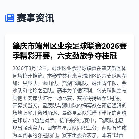
赛事资讯
肇庆市端州区业余足球联赛2026赛
季精彩开赛，六支劲旅争夺桂冠
2026年3月12日，端州区业余足球联赛在肇庆新区体
育场拉开帷幕。本赛季共有来自端州区的六支球队参
加：星辰队、狮山队、鼎湖飞鹰队、端州青年队、金
沙队和北岭之星队。赛事为单循环制，每支球队需与
其他五支球队进行一场比赛，赛程将持续至5月底。
开幕式当天，星辰队与狮山队的揭幕战在雨后湿滑的
场地上展开激烈角逐，最终星辰队凭借下半场的两粒
进球以2-1险胜对手。接下来的比赛中，飞鹰队也展
现出强劲实力，目前与星辰队同积三分，两队有望成
为本赛季的夺冠热门。赛事组委会表示，本着“以赛