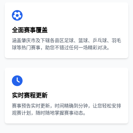
全面赛事覆盖
涵盖肇庆市及下辖各县区足球、篮球、乒乓球、羽毛
球等热门赛事，助您不错过任何一场精彩对决。
实时赛程更新
赛事预告实时更新，时间精确到分钟，让您轻松安排
观赛计划，随时随地掌握赛事动态。