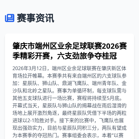
赛事资讯
肇庆市端州区业余足球联赛2026赛
季精彩开赛，六支劲旅争夺桂冠
2026年3月12日，端州区业余足球联赛在肇庆新区体
育场拉开帷幕。本赛季共有来自端州区的六支球队参
加：星辰队、狮山队、鼎湖飞鹰队、端州青年队、金
沙队和北岭之星队。赛事为单循环制，每支球队需与
其他五支球队进行一场比赛，赛程将持续至5月底。
开幕式当天，星辰队与狮山队的揭幕战在雨后湿滑的
场地上展开激烈角逐，最终星辰队凭借下半场的两粒
进球以2-1险胜对手。接下来的比赛中，飞鹰队也展
现出强劲实力，目前与星辰队同积三分，两队有望成
为本赛季的夺冠热门。赛事组委会表示，本着“以赛