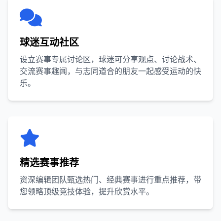
球迷互动社区
设立赛事专属讨论区，球迷可分享观点、讨论战术、
交流赛事趣闻，与志同道合的朋友一起感受运动的快
乐。
精选赛事推荐
资深编辑团队甄选热门、经典赛事进行重点推荐，带
您领略顶级竞技体验，提升欣赏水平。