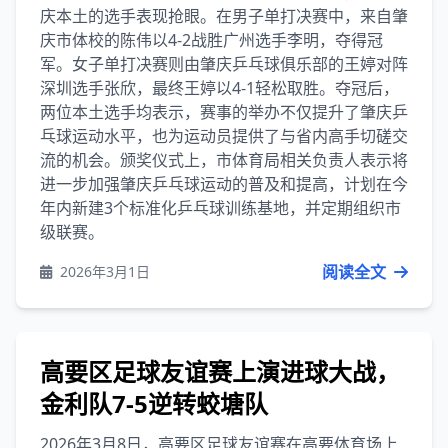
庆本土的选手表现抢眼。在男子单打决赛中，来自肇
庆市体校的陈伟以4-2战胜广州选手李明，夺得冠
军。女子单打决赛则由肇庆乒乓球俱乐部的王婷对阵
深圳选手张欣，最终王婷以4-1轻松取胜。夺冠后，
两位本土选手均表示，赛事的举办不仅提升了肇庆乒
乓球运动水平，也为运动员提供了与省内高手切磋交
流的机会。颁奖仪式上，市体育局相关负责人表示将
进一步加强肇庆乒乓球运动的普及和提高，计划在今
年内新建3个标准化乒乓球训练基地，并定期组织市
级联赛。
阅读全文
2026年3月1日
高要区足球友谊赛上演进球大战，
金利队7-5逆转蛟塘队
2026年3月8日，高要区足球友谊赛在高要体育场上