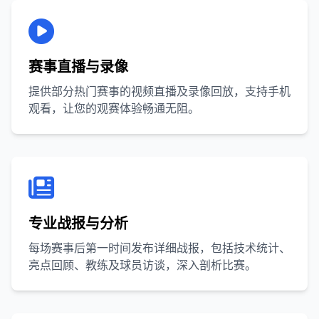
赛事直播与录像
提供部分热门赛事的视频直播及录像回放，支持手机
观看，让您的观赛体验畅通无阻。
专业战报与分析
每场赛事后第一时间发布详细战报，包括技术统计、
亮点回顾、教练及球员访谈，深入剖析比赛。