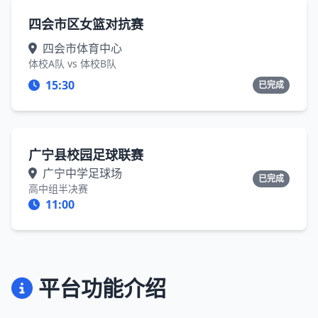
四会市区女篮对抗赛
四会市体育中心
体校A队 vs 体校B队
15:30
已完成
广宁县校园足球联赛
广宁中学足球场
已完成
高中组半决赛
11:00
平台功能介绍