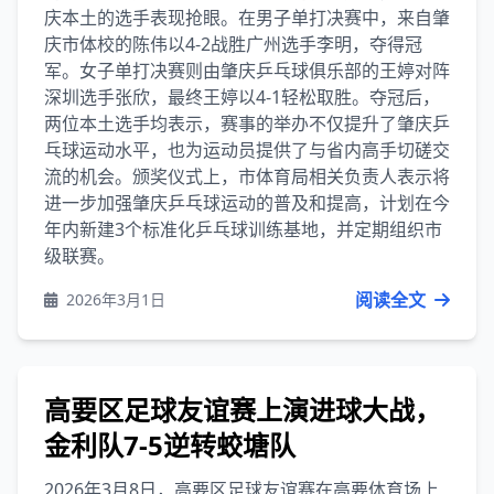
庆本土的选手表现抢眼。在男子单打决赛中，来自肇
庆市体校的陈伟以4-2战胜广州选手李明，夺得冠
军。女子单打决赛则由肇庆乒乓球俱乐部的王婷对阵
深圳选手张欣，最终王婷以4-1轻松取胜。夺冠后，
两位本土选手均表示，赛事的举办不仅提升了肇庆乒
乓球运动水平，也为运动员提供了与省内高手切磋交
流的机会。颁奖仪式上，市体育局相关负责人表示将
进一步加强肇庆乒乓球运动的普及和提高，计划在今
年内新建3个标准化乒乓球训练基地，并定期组织市
级联赛。
阅读全文
2026年3月1日
高要区足球友谊赛上演进球大战，
金利队7-5逆转蛟塘队
2026年3月8日，高要区足球友谊赛在高要体育场上