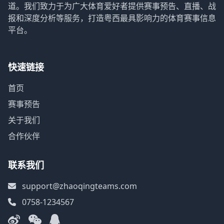
道。我们致力于为广大体育爱好者提供赛事预告、直播、战
报和深度分析等服务，打造粤西最具影响力的体育赛事信息
平台。
快速链接
首页
赛事预告
关于我们
合作伙伴
联系我们
support@zhaoqingteams.com
0758-1234567