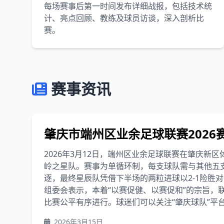
每场赛事后第一时间发布详细战报，包括技术统
计、亮点回顾、教练及球员访谈，深入剖析比
赛。
赛事资讯
肇庆市端州区业余足球联赛202
2026年3月12日，端州区业余足球联赛在肇庆
岭之星队。赛事为单循环制，每支球队需与其他五
逐，最终星辰队凭借下半场的两粒进球以2-1险
组委会表示，本着“以赛促健、以赛促和”的宗旨
比赛公平有序进行。球迷们可以关注“肇庆球队”平
2026年3月15日