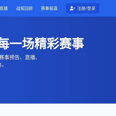
直播
战报回顾
赛事报道
注册/登录
证每一场精彩赛事
赛事预告、直播、
力。