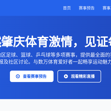
首页
赛事预告
赛事
点燃肇庆体育激情，见
地区足球、篮球、乒乓球等多项赛事，提供最全面的
报及社区讨论。与数万体育爱好者一起畅享运动魅
查看赛事预告
观看精彩直播