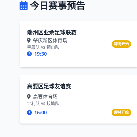
今日赛事预告
端州区业余足球联赛
肇庆新区体育场
即将开始
星辰队 vs 狮山队
19:30
高要区足球友谊赛
高要体育场
金利队 vs 蛟塘队
16:00
即将开始