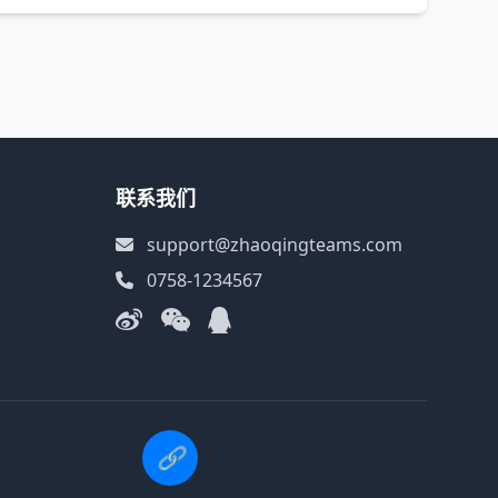
联系我们
support@zhaoqingteams.com
0758-1234567
🔗
英超多少支球队