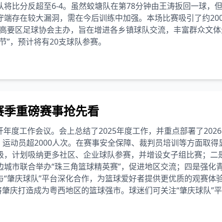
将比分反超至6-4。虽然蛟塘队在第78分钟由王涛扳回一球，
端存在较大漏洞，需在今后训练中加强。本场比赛吸引了约20
由高要区足球协会主办，旨在增进各乡镇球队交流，丰富群众文
节”，预计将有20支球队参赛。
赛季重磅赛事抢先看
开年度工作会议。会上总结了2025年度工作，并重点部署了202
，运动员超2000人次。在赛事安全保障、裁判员培训等方面取得
，计划吸纳更多社区、企业球队参赛，并增设女子组比赛；二是
边城市联合举办“珠三角篮球精英赛”，促进地区交流；四是强化
与“肇庆球队”平台深化合作，为篮球爱好者提供更优质的观赛体
将肇庆打造成为粤西地区的篮球强市。球迷们可关注“肇庆球队”