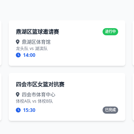
鼎湖区篮球邀请赛
进行中
鼎湖区体育馆
龙头队 vs 湖滨队
14:00
四会市区女篮对抗赛
四会市体育中心
体校A队 vs 体校B队
15:30
已完成