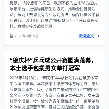
促健、以赛促和”的宗旨，联赛不仅为业余球员提供
展示平台，更倡导健康生活方式，推动全民健身活
动。每场比赛都设有专业裁判执法，确保比赛公平有
序进行。球迷们可以关注“肇庆球队”平台获取赛程安
排、直播链接及战报回顾。
阅读全文
2026年3月15日
“肇庆杯”乒乓球公开赛圆满落幕，
本土选手包揽男女单打冠军
2026年2月28日，“肇庆杯”乒乓球公开赛在肇庆体育
中心落下帷幕。本次赛事由肇庆市体育局主办、市乒
乓球协会承办，吸引了来自广东省内12个地市的150
余名专业及业余选手参赛。赛事设男子单打、女子单
打两个项目，按年龄分为青年组和成年组，采用单败
淘汰制决出冠亚季军。经过三天的激烈角逐，来自肇