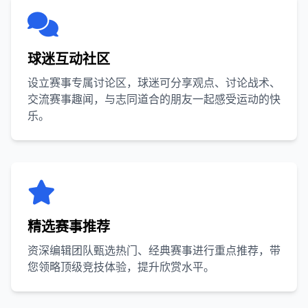
球迷互动社区
设立赛事专属讨论区，球迷可分享观点、讨论战术、
交流赛事趣闻，与志同道合的朋友一起感受运动的快
乐。
精选赛事推荐
资深编辑团队甄选热门、经典赛事进行重点推荐，带
您领略顶级竞技体验，提升欣赏水平。