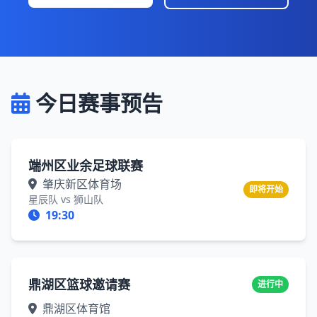
今日赛事预告
端州区业余足球联赛
肇庆新区体育场
即将开始
星辰队 vs 狮山队
19:30
鼎湖区篮球邀请赛
进行中
鼎湖区体育馆