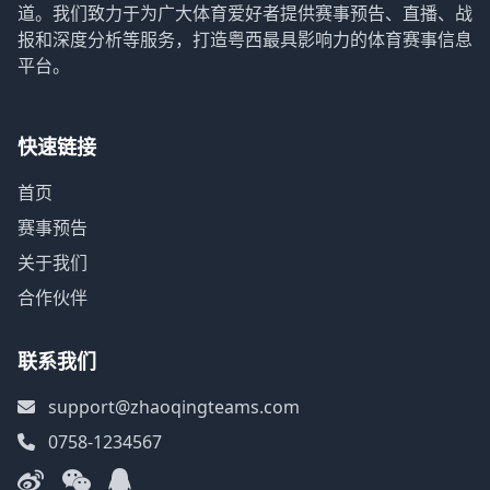
道。我们致力于为广大体育爱好者提供赛事预告、直播、战
报和深度分析等服务，打造粤西最具影响力的体育赛事信息
平台。
快速链接
首页
赛事预告
关于我们
合作伙伴
联系我们
support@zhaoqingteams.com
0758-1234567