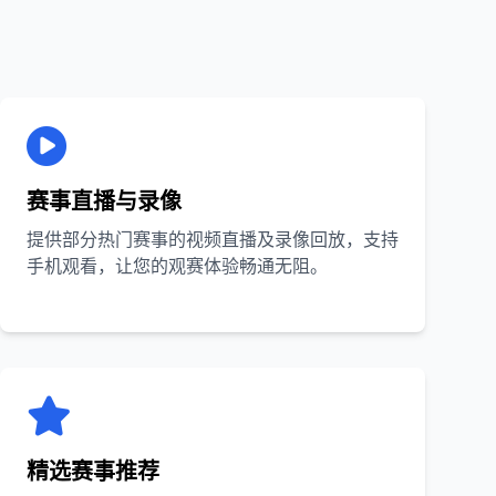
赛事直播与录像
提供部分热门赛事的视频直播及录像回放，支持
手机观看，让您的观赛体验畅通无阻。
精选赛事推荐