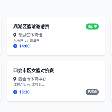
鼎湖区篮球邀请赛
进行中
鼎湖区体育馆
龙头队 vs 湖滨队
14:00
四会市区女篮对抗赛
四会市体育中心
体校A队 vs 体校B队
15:30
已完成