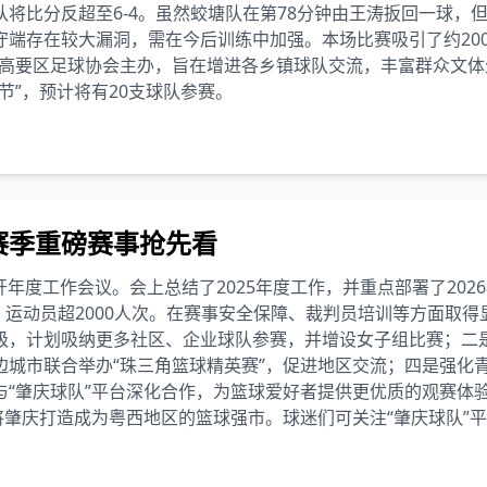
将比分反超至6-4。虽然蛟塘队在第78分钟由王涛扳回一球，
端存在较大漏洞，需在今后训练中加强。本场比赛吸引了约20
由高要区足球协会主办，旨在增进各乡镇球队交流，丰富群众文
节”，预计将有20支球队参赛。
赛季重磅赛事抢先看
开年度工作会议。会上总结了2025年度工作，并重点部署了202
，运动员超2000人次。在赛事安全保障、裁判员培训等方面取得
，计划吸纳更多社区、企业球队参赛，并增设女子组比赛；二是
边城市联合举办“珠三角篮球精英赛”，促进地区交流；四是强化
与“肇庆球队”平台深化合作，为篮球爱好者提供更优质的观赛体
将肇庆打造成为粤西地区的篮球强市。球迷们可关注“肇庆球队”