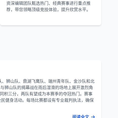
资深编辑团队甄选热门、经典赛事进行重点推
荐，带您领略顶级竞技体验，提升欣赏水平。
辰队、狮山队、鼎湖飞鹰队、端州青年队、金沙队和北
队与狮山队的揭幕战在雨后湿滑的场地上展开激烈角
队同积三分，两队有望成为本赛季的夺冠热门。赛事
全民健身活动。每场比赛都设有专业裁判执法，确保
阅读全文