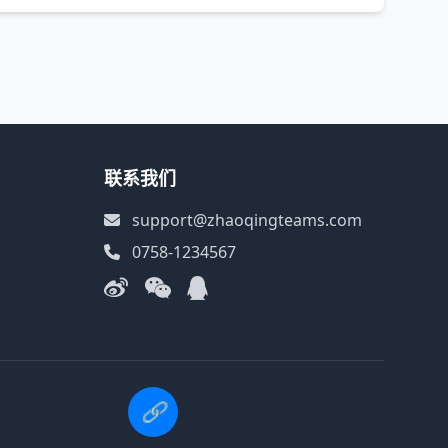
联系我们
support@zhaoqingteams.com
0758-1234567
🔗
英超多少支球队