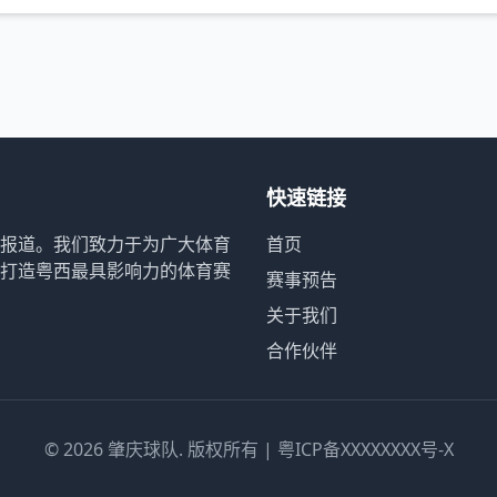
快速链接
报道。我们致力于为广大体育
首页
打造粤西最具影响力的体育赛
赛事预告
关于我们
合作伙伴
© 2026 肇庆球队. 版权所有 | 粤ICP备XXXXXXXX号-X